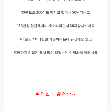
13충으로 200정도 이기고 있어서 50남겨두고
150만원 환전했더니 개소리하면서 30차감시키네요
1라운드 2회배팅만 가능하다는데 규정에도 없고
지금까지 이렇게 해서 많이 잃었는데 이제와서 이러네요
먹튀신고 증거자료