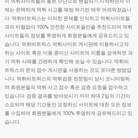
이 먹튀사이트들의 홍보 수단으로 변질되기 시작하면서 이
제는 완벽하게 먹튀 사고를 예방 하기란 매우 어려워졌습니
다. 먹튀비트릭스는 이러한 문제를 인식하고 먹튀사이트들
과의 타협없이 100% 안전한 사이트들만을 추천드리며 먹튀
사이트들의 정보를 투명하게 회원분들에게 공유드리고 있
습니다. 먹튀비트릭스 먹튀사이트 게시판에 이용하시고자
하는 사이트 혹은 이용 중이신 사이트의 이름을 검색하면 과
거 먹튀 사례를 간편하게 확인해 보실 수 있습니다. 먹튀비
트릭스의 문의 접수 게시판을 사용하는 것도 또다른 방법입
니다. 먹튀비트릭스의 먹튀검증 전문팀이 상시 모니터링하
며 회원분들의 먹튀 사고 접수 혹은 검증 요청을 접수하고
있습니다. 검증 결과를 받아보시기 까지 최대 2일의 기간이
소요되며 해당 기간동안 요청하신 사이트에 대한 모든 정보
를 수집하여 회원분들에게 100% 투명하게 공유해드리고 있
습니다.