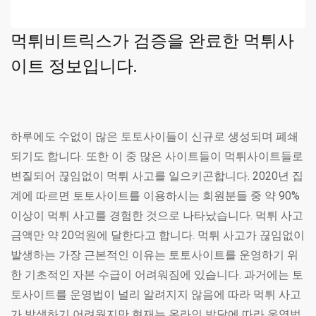
먹튀비트릭스가 검증을 완료한 먹튀사
이트 정보입니다.
하루에도 수없이 많은 토토사이들이 신규로 생성되며 폐쇄
되기도 합니다. 또한 이 중 많은 사이트들이 먹튀사이트들로
변질되어 끊임없이 먹튀 사고를 일으키곤합니다. 2020년 집
계에 따르면 토토사이트를 이용하시는 회원분들 중 약 90%
이상이 먹튀 사고를 경험한 것으로 나타났습니다. 먹튀 사고
금액만 약 20억원에 달한다고 합니다. 먹튀 사고가 끊임없이
발생하는 가장 근본적인 이유는 토토사이트를 운영하기 위
한 기초적인 자본 수급이 어려워짐에 있습니다. 과거에는 토
토사이트를 운영법이 널리 알려지지 않음에 따라 먹튀 사고
가 발생하기 어려웠지만 현재는 온라인 발달에 따라 운영법