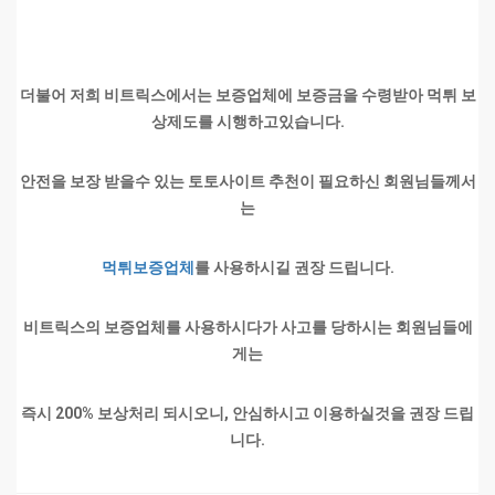
더불어 저희 비트릭스에서는 보증업체에 보증금을 수령받아 먹튀 보
상제도를 시행하고있습니다.
안전을 보장 받을수 있는 토토사이트 추천이 필요하신 회원님들께서
는
먹튀보증업체
를 사용하시길 권장 드립니다.
비트릭스의 보증업체를 사용하시다가 사고를 당하시는 회원님들에
게는
즉시 200% 보상처리 되시오니, 안심하시고 이용하실것을 권장 드립
니다.