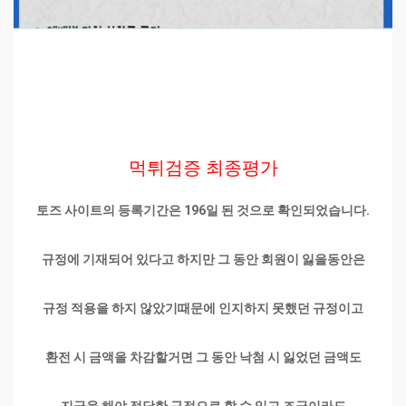
먹튀검증 최종평가
토즈 사이트의 등록기간은 196일 된 것으로 확인되었습니다.
규정에 기재되어 있다고 하지만 그 동안 회원이 잃을동안은
규정 적용을 하지 않았기때문에 인지하지 못했던 규정이고
환전 시 금액을 차감할거면 그 동안 낙첨 시 잃었던 금액도