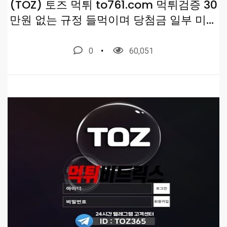
(TOZ) 토즈 먹튀 to761.com 먹튀검증 30
만원 없는 규정 들먹이며 당첨금 일부 미지
급
0
60,051