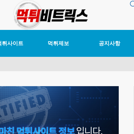
먹튀사이트
먹튀제보
공지사항