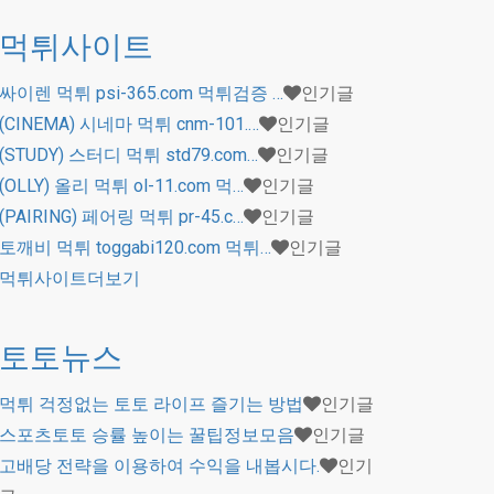
먹튀사이트
싸이렌 먹튀 psi-365.com 먹튀검증 …
인기글
(CINEMA) 시네마 먹튀 cnm-101.…
인기글
(STUDY) 스터디 먹튀 std79.com…
인기글
(OLLY) 올리 먹튀 ol-11.com 먹…
인기글
(PAIRING) 페어링 먹튀 pr-45.c…
인기글
토깨비 먹튀 toggabi120.com 먹튀…
인기글
먹튀사이트
더보기
토토뉴스
먹튀 걱정없는 토토 라이프 즐기는 방법
인기글
스포츠토토 승률 높이는 꿀팁정보모음
인기글
고배당 전략을 이용하여 수익을 내봅시다.
인기