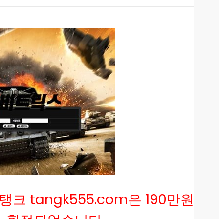
탱크 tangk555.com은 190만원