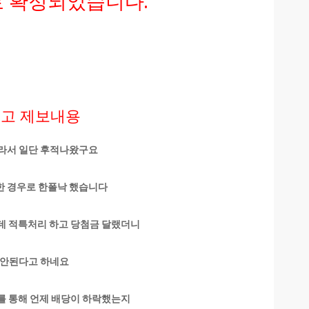
 확정되었습니다.
고 제보내용
라서 일단 후적나왔구요
한 경우로 한폴낙 했습니다
데 적특처리 하고 당첨금 달랬더니
 안된다고 하네요
를 통해 언제 배당이 하락했는지