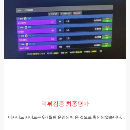
먹튀검증 최종평가
더사이드 사이트는 8개월째 운영되어 온 것으로 확인되었습니다.