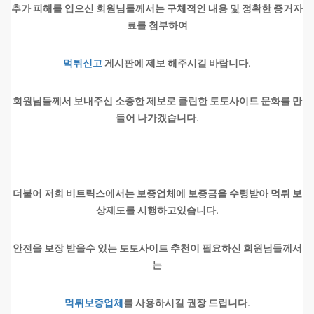
추가 피해를 입으신 회원님들께서는 구체적인 내용 및 정확한 증거자
료를 첨부하여
먹튀신고
게시판에 제보 해주시길 바랍니다.
회원님들께서 보내주신 소중한 제보로 클린한 토토사이트 문화를 만
들어 나가겠습니다.
더불어 저희 비트릭스에서는 보증업체에 보증금을 수령받아 먹튀 보
상제도를 시행하고있습니다.
안전을 보장 받을수 있는 토토사이트 추천이 필요하신 회원님들께서
는
먹튀보증업체
를 사용하시길 권장 드립니다.