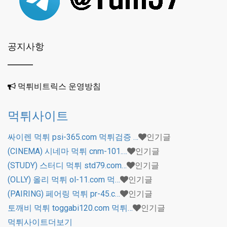
공지사항
먹튀비트릭스 운영방침
먹튀사이트
싸이렌 먹튀 psi-365.com 먹튀검증 …
인기글
(CINEMA) 시네마 먹튀 cnm-101.…
인기글
(STUDY) 스터디 먹튀 std79.com…
인기글
(OLLY) 올리 먹튀 ol-11.com 먹…
인기글
(PAIRING) 페어링 먹튀 pr-45.c…
인기글
토깨비 먹튀 toggabi120.com 먹튀…
인기글
먹튀사이트
더보기