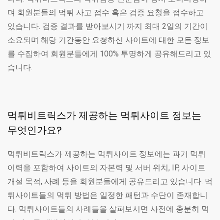
며 회원분들의 먹튀 사고 접수 혹은 검증 요청을 접수하고
있습니다. 검증 결과를 받아보시기 까지 최대 2일의 기간이
소요되며 해당 기간동안 요청하신 사이트에 대한 모든 정보
를 수집하여 회원분들에게 100% 투명하게 공유해드리고 있
습니다.
먹튀비트릭스가 제공하는 먹튀사이트 정보는
무엇인가요?
먹튀비트릭스가 제공하는 먹튀사이트 정보에는 과거 먹튀
이력을 포함하여 사이트의 자본력 및 서버 위치, IP, 사이트
개설 목적, 사례 등을 회원분들에게 공유드리고 있습니다. 먹
튀사이트들의 먹튀 방법은 일정한 패턴과 수단이 존재합니
다. 먹튀사이트들의 사례들을 살펴보시면 사전에 충분히 먹