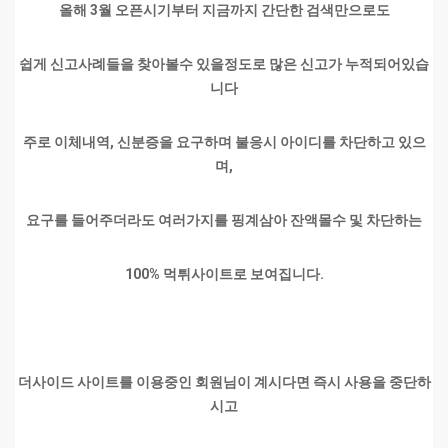
올해 3월 오픈시기부터 지금까지 간단한 검색만으로도
쉽게 신고사례들을 찾아볼수 있을정도로 많은 신고가 누적되어있습
니다
주로 이체내역, 신분증을 요구하며 불응시 아이디를 차단하고 있으
며,
요구를 들어주더라도 여러가지를 핑계삼아 잔액몰수 및 차단하는
100% 먹튀사이트로 보여집니다.
더사이드 사이트를 이용중인 회원님이 계시다면 즉시 사용을 중단하
시고