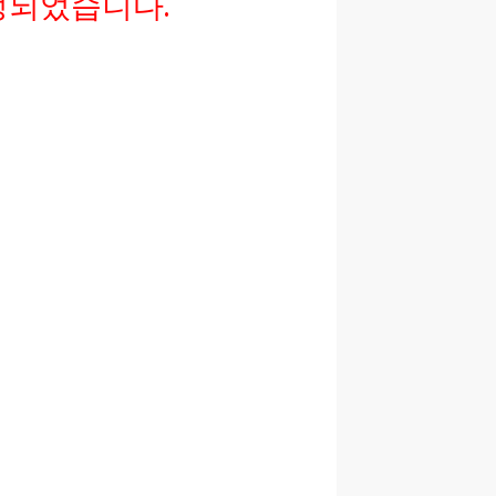
확정되었습니다.