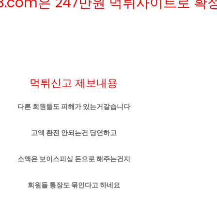
-33.com은 247만원 먹튀사이트로 
먹튀신고 제보내용
다른 회원들도 피해가 있는거같습니다
고액 환전 안되는건 당연하고
소액은 보이스피싱 돈으로 해주는건지
회원들 통장도 묶인다고 하네요