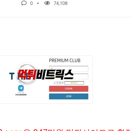
0
74,108