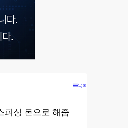
목록
보이스피싱 돈으로 해줌