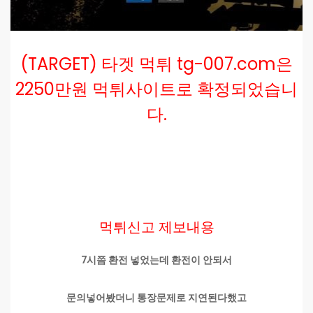
(TARGET) 타겟 먹튀 tg-007.com은
2250만원 먹튀사이트로 확정되었습니
다.
먹튀신고 제보내용
7시쯤 환전 넣었는데 환전이 안되서
문의넣어봤더니 통장문제로 지연된다했고