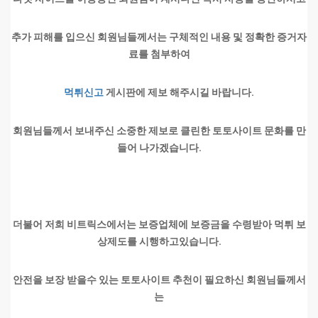
추가 피해를 입으신 회원님들께서는 구체적인 내용 및 정확한 증거자
료를 첨부하여
먹튀신고
게시판에 제보 해주시길 바랍니다.
회원님들께서 보내주신 소중한 제보로 클린한 토토사이트 문화를 만
들어 나가겠습니다.
더불어 저희 비트릭스에서는 보증업체에 보증금을 수령받아 먹튀 보
상제도를 시행하고있습니다.
안전을 보장 받을수 있는 토토사이트 추천이 필요하신 회원님들께서
는