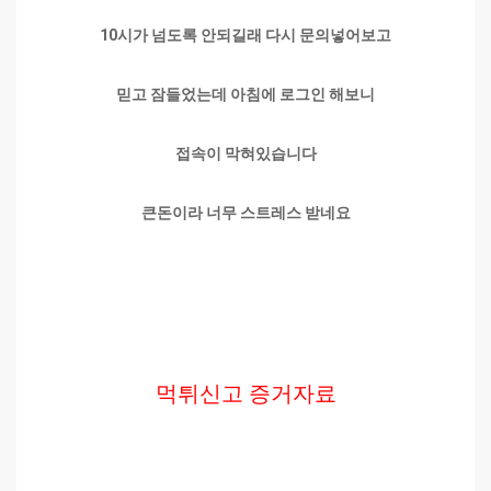
10시가 넘도록 안되길래 다시 문의넣어보고
믿고 잠들었는데 아침에 로그인 해보니
접속이 막혀있습니다
큰돈이라 너무 스트레스 받네요
먹튀신고 증거자료