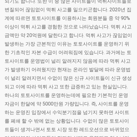
되기도 합니다. 또한 이 중 많은 사이트들이 먹튀사이트들로
변질되어 끊임없이 먹튀 사고를 일으키곤합니다. 2020년 집
계에 따르면 토토사이트를 이용하시는 회원분들 중 약 90%
이상이 먹튀 사고를 경험한 것으로 나타났습니다. 먹튀 사고
금액만 약 20억원에 달한다고 합니다. 먹튀 사고가 끊임없이
발생하는 가장 근본적인 이유는 토토사이트를 운영하기 위
한 기초적인 자본 수급이 어려워짐에 있습니다. 과거에는 토
토사이트를 운영법이 널리 알려지지 않음에 따라 먹튀 사고
가 발생하기 어려웠지만 현재는 온라인 발달에 따라 운영법
이 널리 알려지면서 수없이 많은 신규 사이트들이 신규 생성
되고 이에 따라 먹튀 사고 또한 급증하고 있는 현실입니다.
하나의 토토사이트를 운영하는데에 필요한 기본적인 운영
자금이 한달에 약 5000만원 가량입니다. 즉, 사이트를 운영
하는 운영진 입장에서 수익분기점을 넘기지 못하면 사이트
를 폐쇄 할 수 밖에 없는 상황입니다. 수없이 많은 토토사이
트들이 생겨나면서 토토 시장 또한 레드오션으로 바뀌었으