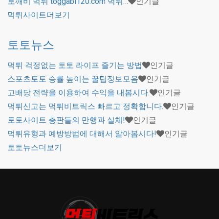
토깨비 먹튀 toggabi120.com 먹튀…
인기글
먹튀사이트
더보기
토토뉴스
먹튀 걱정없는 토토 라이프 즐기는 방법
인기글
스포츠토토 승률 높이는 꿀팁정보모음
인기글
고배당 전략을 이용하여 수익을 내봅시다.
인기글
먹튀신고는 먹튀비트릭스 빠르고 정확합니다.
인기글
토토사이트 총판들의 만행과 실체!
인기글
먹튀유형과 예방방법에 대해서 알아봅시다!
인기글
토토뉴스
더보기