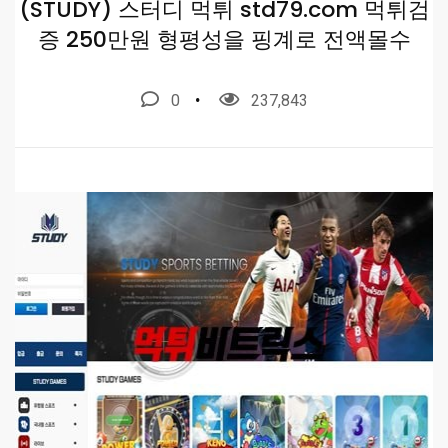
(STUDY) 스터디 먹튀 std79.com 먹튀검
증 250만원 형평성을 핑계로 전액몰수
0
237,843