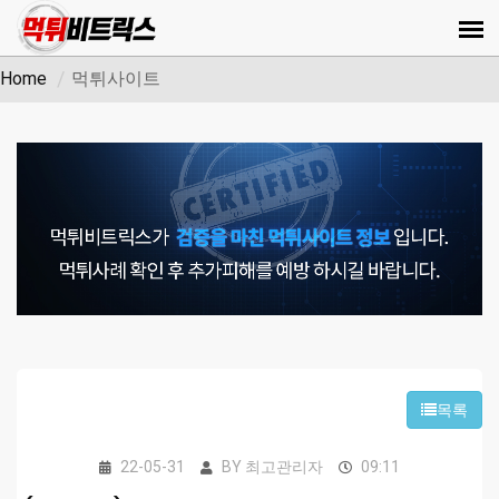
Home
먹튀사이트
목록
22-05-31
BY
최고관리자
09:11