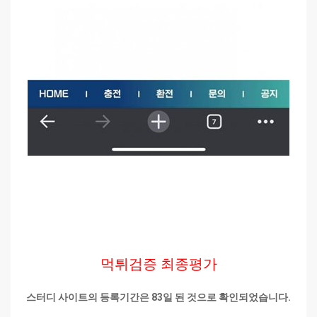
먹튀검증 최종평가
스터디 사이트의 등록기간은 83일 된 것으로 확인되었습니다.