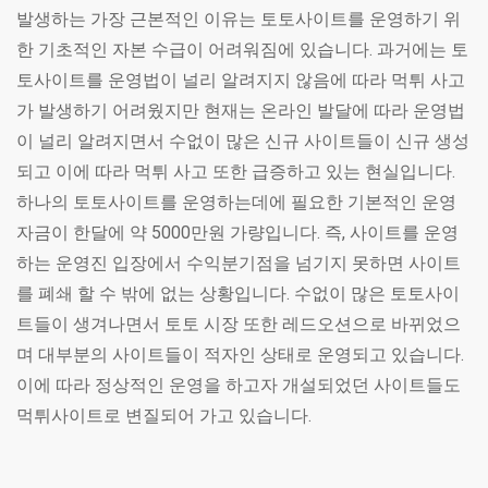
발생하는 가장 근본적인 이유는 토토사이트를 운영하기 위
한 기초적인 자본 수급이 어려워짐에 있습니다. 과거에는 토
토사이트를 운영법이 널리 알려지지 않음에 따라 먹튀 사고
가 발생하기 어려웠지만 현재는 온라인 발달에 따라 운영법
이 널리 알려지면서 수없이 많은 신규 사이트들이 신규 생성
되고 이에 따라 먹튀 사고 또한 급증하고 있는 현실입니다.
하나의 토토사이트를 운영하는데에 필요한 기본적인 운영
자금이 한달에 약 5000만원 가량입니다. 즉, 사이트를 운영
하는 운영진 입장에서 수익분기점을 넘기지 못하면 사이트
를 폐쇄 할 수 밖에 없는 상황입니다. 수없이 많은 토토사이
트들이 생겨나면서 토토 시장 또한 레드오션으로 바뀌었으
며 대부분의 사이트들이 적자인 상태로 운영되고 있습니다.
이에 따라 정상적인 운영을 하고자 개설되었던 사이트들도
먹튀사이트로 변질되어 가고 있습니다.