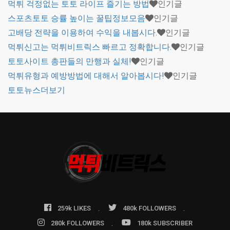
먹튀 걱정없는 토토 라이프 즐기는 방법
인기글
스포츠토토 승률 높이는 꿀팁정보모음
인기글
고배당 전략을 이용하여 수익을 내봅시다.
인기글
먹튀신고는 먹튀비트릭스 빠르고 정확합니다.
인기글
토토사이트 총판들의 만행과 실체!
인기글
먹튀유형과 예방방법에 대해서 알아봅시다!
인기글
토토뉴스
더보기
259k LIKES
480k FOLLOWERS
280k FOLLOWERS
180k SUBSCRIBER