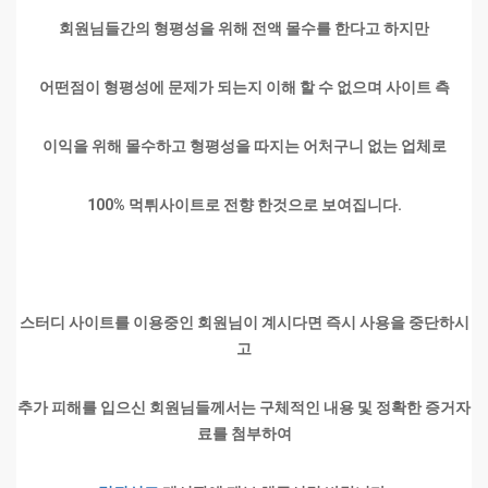
회원님들간의 형평성을 위해 전액 몰수를 한다고 하지만
어떤점이 형평성에 문제가 되는지 이해 할 수 없으며 사이트 측
이익을 위해 몰수하고 형평성을 따지는 어처구니 없는 업체로
100% 먹튀사이트로 전향 한것으로 보여집니다.
스터디 사이트를 이용중인 회원님이 계시다면 즉시 사용을 중단하시
고
추가 피해를 입으신 회원님들께서는 구체적인 내용 및 정확한 증거자
료를 첨부하여