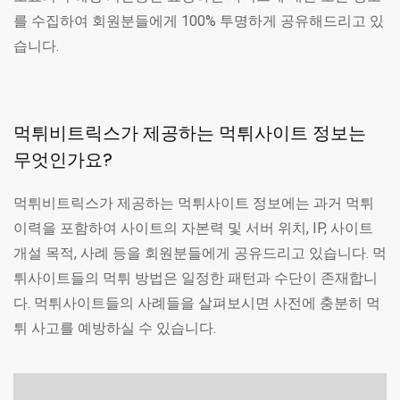
를 수집하여 회원분들에게 100% 투명하게 공유해드리고 있
습니다.
먹튀비트릭스가 제공하는 먹튀사이트 정보는
무엇인가요?
먹튀비트릭스가 제공하는 먹튀사이트 정보에는 과거 먹튀
이력을 포함하여 사이트의 자본력 및 서버 위치, IP, 사이트
개설 목적, 사례 등을 회원분들에게 공유드리고 있습니다. 먹
튀사이트들의 먹튀 방법은 일정한 패턴과 수단이 존재합니
다. 먹튀사이트들의 사례들을 살펴보시면 사전에 충분히 먹
튀 사고를 예방하실 수 있습니다.