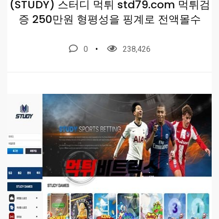
(STUDY) 스터디 먹튀 std79.com 먹튀검
증 250만원 형평성을 핑계로 전액몰수
0
238,426