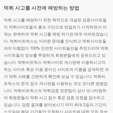
먹튀 사고를 사전에 예방하는 방법
먹튀 사고를 예방하기 위한 목적으로 개설된 검증사이트들
이 먹튀사이트들의 홍보 수단으로 변질되기 시작하면서 이
제는 완벽하게 먹튀 사고를 예방 하기란 매우 어려워졌습니
다. 먹튀비트릭스는 이러한 문제를 인식하고 먹튀사이트들
과의 타협없이 100% 안전한 사이트들만을 추천드리며 먹튀
사이트들의 정보를 투명하게 회원분들에게 공유드리고 있
습니다. 먹튀비트릭스 먹튀사이트 게시판에 이용하시고자
하는 사이트 혹은 이용 중이신 사이트의 이름을 검색하면 과
거 먹튀 사례를 간편하게 확인해 보실 수 있습니다. 먹튀비
트릭스의 문의 접수 게시판을 사용하는 것도 또다른 방법입
니다. 먹튀비트릭스의 먹튀검증 전문팀이 상시 모니터링하
며 회원분들의 먹튀 사고 접수 혹은 검증 요청을 접수하고
있습니다. 검증 결과를 받아보시기 까지 최대 2일의 기간이
소요되며 해당 기간동안 요청하신 사이트에 대한 모든 정보