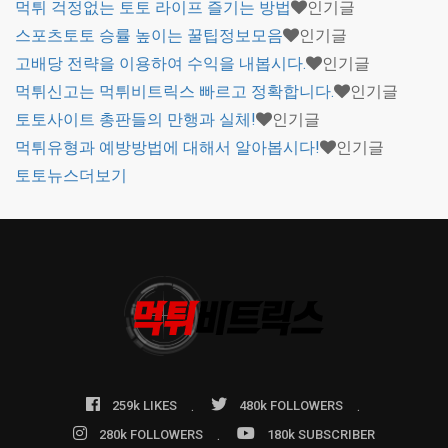
먹튀 걱정없는 토토 라이프 즐기는 방법
인기글
스포츠토토 승률 높이는 꿀팁정보모음
인기글
고배당 전략을 이용하여 수익을 내봅시다.
인기글
먹튀신고는 먹튀비트릭스 빠르고 정확합니다.
인기글
토토사이트 총판들의 만행과 실체!
인기글
먹튀유형과 예방방법에 대해서 알아봅시다!
인기글
토토뉴스
더보기
259k LIKES
480k FOLLOWERS
280k FOLLOWERS
180k SUBSCRIBER