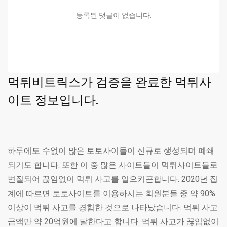
등록된 댓글이 없습니다.
먹튀비트릭스가 검증을 완료한 먹튀사
이트 정보입니다.
하루에도 수없이 많은 토토사이들이 신규로 생성되며 폐쇄
되기도 합니다. 또한 이 중 많은 사이트들이 먹튀사이트들로
변질되어 끊임없이 먹튀 사고를 일으키곤합니다. 2020년 집
계에 따르면 토토사이트를 이용하시는 회원분들 중 약 90%
이상이 먹튀 사고를 경험한 것으로 나타났습니다. 먹튀 사고
금액만 약 20억원에 달한다고 합니다. 먹튀 사고가 끊임없이