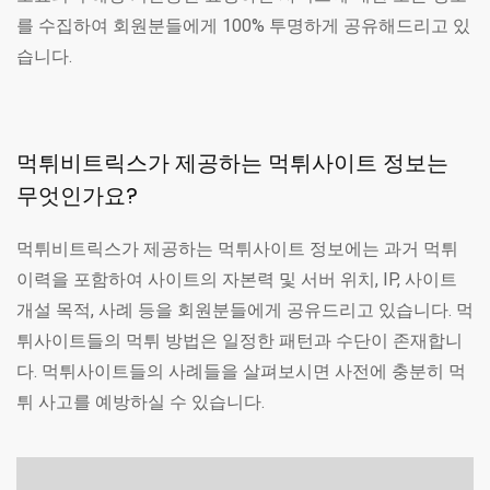
를 수집하여 회원분들에게 100% 투명하게 공유해드리고 있
습니다.
먹튀비트릭스가 제공하는 먹튀사이트 정보는
무엇인가요?
먹튀비트릭스가 제공하는 먹튀사이트 정보에는 과거 먹튀
이력을 포함하여 사이트의 자본력 및 서버 위치, IP, 사이트
개설 목적, 사례 등을 회원분들에게 공유드리고 있습니다. 먹
튀사이트들의 먹튀 방법은 일정한 패턴과 수단이 존재합니
다. 먹튀사이트들의 사례들을 살펴보시면 사전에 충분히 먹
튀 사고를 예방하실 수 있습니다.