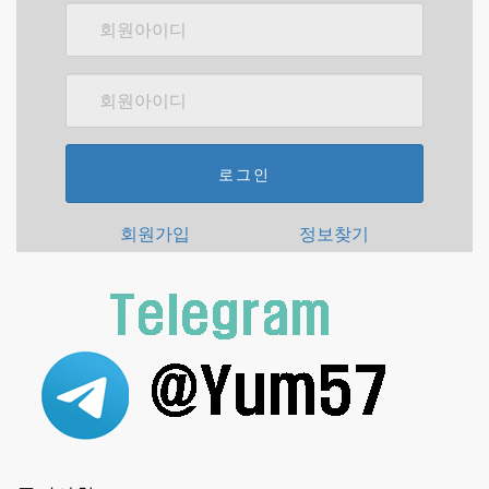
로그인
회원가입
정보찾기