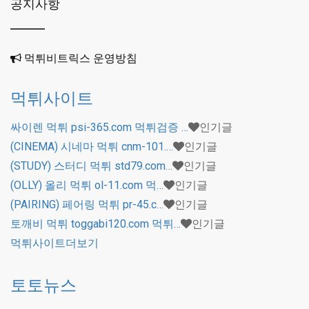
공지사항
먹튀비트릭스 운영방침
먹튀사이트
싸이렌 먹튀 psi-365.com 먹튀검증 …
인기글
(CINEMA) 시네마 먹튀 cnm-101.…
인기글
(STUDY) 스터디 먹튀 std79.com…
인기글
(OLLY) 올리 먹튀 ol-11.com 먹…
인기글
(PAIRING) 페어링 먹튀 pr-45.c…
인기글
토깨비 먹튀 toggabi120.com 먹튀…
인기글
먹튀사이트
더보기
토토뉴스