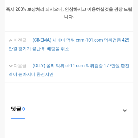
즉시 200% 보상처리 되시오니, 안심하시고 이용하실것을 권장 드립
니다.
이전글
(CINEMA) 시네마 먹튀 cnm-101.com 먹튀검증 425
만원 경기가 끝난 뒤 배팅을 취소
다음글
(OLLY) 올리 먹튀 ol-11.com 먹튀검증 177만원 환전
액이 높아지니 환전지연
댓글
0