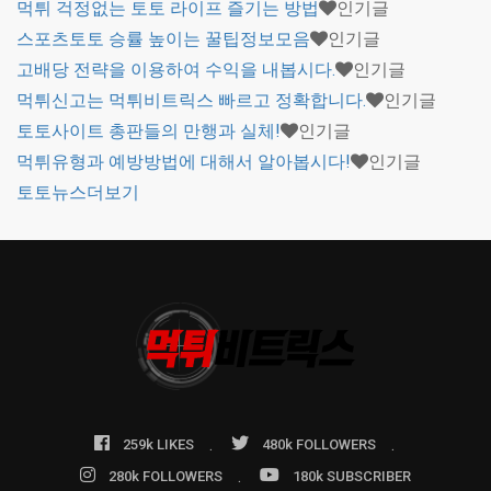
먹튀 걱정없는 토토 라이프 즐기는 방법
인기글
스포츠토토 승률 높이는 꿀팁정보모음
인기글
고배당 전략을 이용하여 수익을 내봅시다.
인기글
먹튀신고는 먹튀비트릭스 빠르고 정확합니다.
인기글
토토사이트 총판들의 만행과 실체!
인기글
먹튀유형과 예방방법에 대해서 알아봅시다!
인기글
토토뉴스
더보기
259k LIKES
480k FOLLOWERS
280k FOLLOWERS
180k SUBSCRIBER