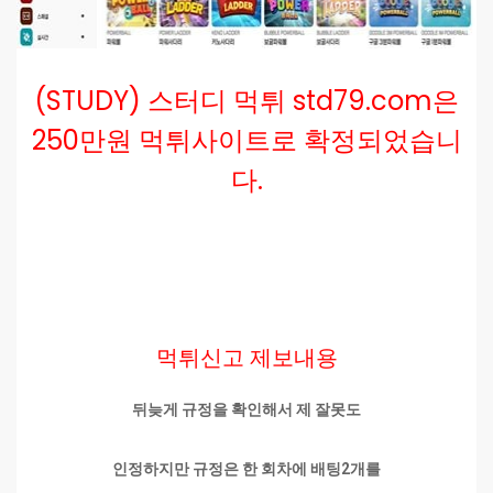
(STUDY) 스터디 먹튀 std79.com은
250만원 먹튀사이트로 확정되었습니
다.
먹튀신고 제보내용
뒤늦게 규정을 확인해서 제 잘못도
인정하지만 규정은 한 회차에 배팅2개를