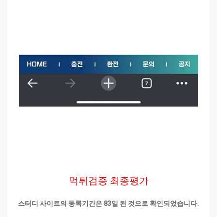
먹튀검증 최종평가
스터디 사이트의 등록기간은 83일 된 것으로 확인되었습니다.