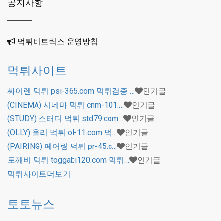
공지사항
먹튀비트릭스 운영방침
먹튀사이트
싸이렌 먹튀 psi-365.com 먹튀검증 …
인기글
(CINEMA) 시네마 먹튀 cnm-101.…
인기글
(STUDY) 스터디 먹튀 std79.com…
인기글
(OLLY) 올리 먹튀 ol-11.com 먹…
인기글
(PAIRING) 페어링 먹튀 pr-45.c…
인기글
토깨비 먹튀 toggabi120.com 먹튀…
인기글
먹튀사이트
더보기
토토뉴스