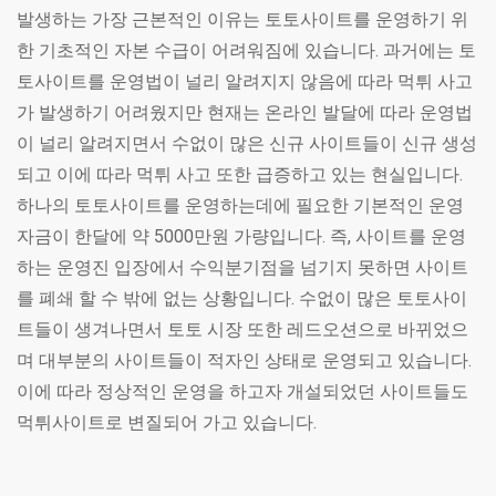
발생하는 가장 근본적인 이유는 토토사이트를 운영하기 위
한 기초적인 자본 수급이 어려워짐에 있습니다. 과거에는 토
토사이트를 운영법이 널리 알려지지 않음에 따라 먹튀 사고
가 발생하기 어려웠지만 현재는 온라인 발달에 따라 운영법
이 널리 알려지면서 수없이 많은 신규 사이트들이 신규 생성
되고 이에 따라 먹튀 사고 또한 급증하고 있는 현실입니다.
하나의 토토사이트를 운영하는데에 필요한 기본적인 운영
자금이 한달에 약 5000만원 가량입니다. 즉, 사이트를 운영
하는 운영진 입장에서 수익분기점을 넘기지 못하면 사이트
를 폐쇄 할 수 밖에 없는 상황입니다. 수없이 많은 토토사이
트들이 생겨나면서 토토 시장 또한 레드오션으로 바뀌었으
며 대부분의 사이트들이 적자인 상태로 운영되고 있습니다.
이에 따라 정상적인 운영을 하고자 개설되었던 사이트들도
먹튀사이트로 변질되어 가고 있습니다.