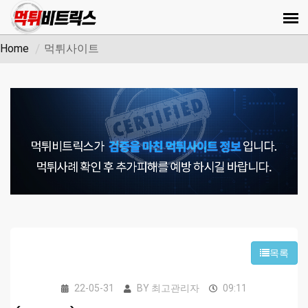
Home
먹튀사이트
목록
22-05-31
BY
최고관리자
09:11