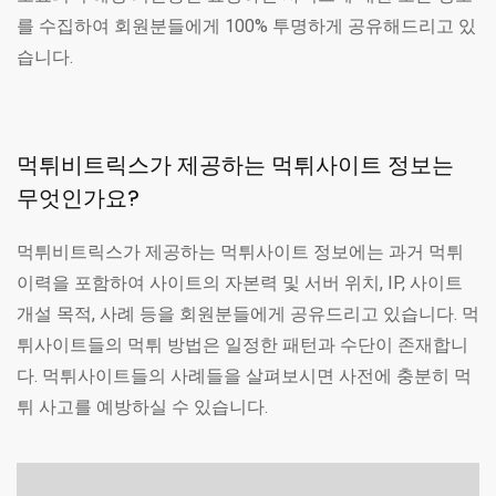
를 수집하여 회원분들에게 100% 투명하게 공유해드리고 있
습니다.
먹튀비트릭스가 제공하는 먹튀사이트 정보는
무엇인가요?
먹튀비트릭스가 제공하는 먹튀사이트 정보에는 과거 먹튀
이력을 포함하여 사이트의 자본력 및 서버 위치, IP, 사이트
개설 목적, 사례 등을 회원분들에게 공유드리고 있습니다. 먹
튀사이트들의 먹튀 방법은 일정한 패턴과 수단이 존재합니
다. 먹튀사이트들의 사례들을 살펴보시면 사전에 충분히 먹
튀 사고를 예방하실 수 있습니다.