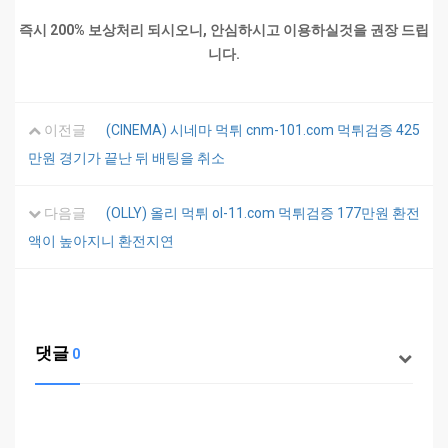
즉시 200% 보상처리 되시오니, 안심하시고 이용하실것을 권장 드립
니다.
이전글
(CINEMA) 시네마 먹튀 cnm-101.com 먹튀검증 425
만원 경기가 끝난 뒤 배팅을 취소
다음글
(OLLY) 올리 먹튀 ol-11.com 먹튀검증 177만원 환전
액이 높아지니 환전지연
댓글
0