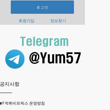
로그인
회원가입
정보찾기
공지사항
먹튀비트릭스 운영방침