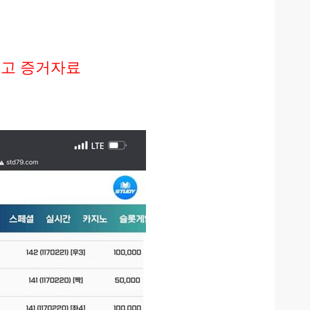
고 증거자료