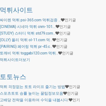
먹튀사이트
싸이렌 먹튀 psi-365.com 먹튀검증 …
인기글
(CINEMA) 시네마 먹튀 cnm-101.…
인기글
(STUDY) 스터디 먹튀 std79.com…
인기글
(OLLY) 올리 먹튀 ol-11.com 먹…
인기글
(PAIRING) 페어링 먹튀 pr-45.c…
인기글
토깨비 먹튀 toggabi120.com 먹튀…
인기글
먹튀사이트
더보기
토토뉴스
먹튀 걱정없는 토토 라이프 즐기는 방법
인기글
스포츠토토 승률 높이는 꿀팁정보모음
인기글
고배당 전략을 이용하여 수익을 내봅시다.
인기