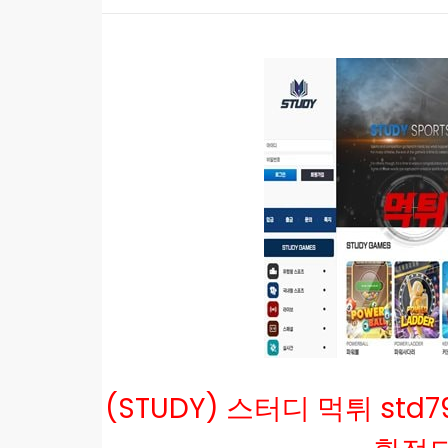
(STUDY) 스터디 먹튀 st