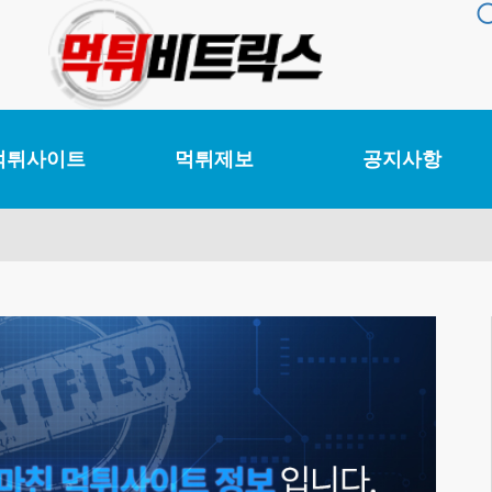
먹튀사이트
먹튀제보
공지사항