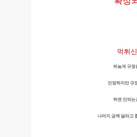
확정
먹튀신
뒤늦게 규정
인정하지만 규정
하면 안되는
나머지 금액 달라고