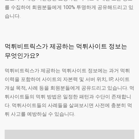
를 수집하여 회원분들에게 100% 투명하게 공유해드리고 있
습니다.
먹튀비트릭스가 제공하는 먹튀사이트 정보는
무엇인가요?
먹튀비트릭스가 제공하는 먹튀사이트 정보에는 과거 먹튀
이력을 포함하여 사이트의 자본력 및 서버 위치, IP, 사이트
개설 목적, 사례 등을 회원분들에게 공유드리고 있습니다. 먹
튀사이트들의 먹튀 방법은 일정한 패턴과 수단이 존재합니
다. 먹튀사이트들의 사례들을 살펴보시면 사전에 충분히 먹
튀 사고를 예방하실 수 있습니다.