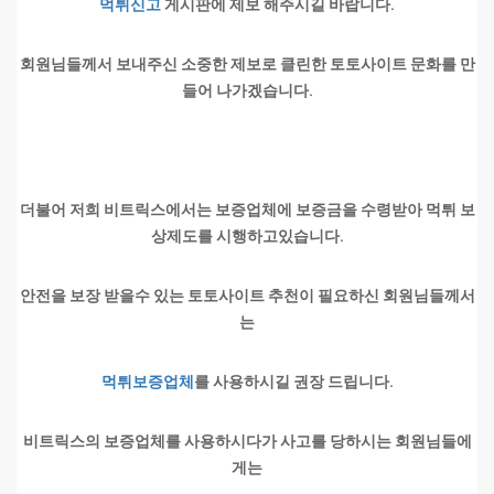
먹튀신고
게시판에 제보 해주시길 바랍니다.
회원님들께서 보내주신 소중한 제보로 클린한 토토사이트 문화를 만
들어 나가겠습니다.
더불어 저희 비트릭스에서는 보증업체에 보증금을 수령받아 먹튀 보
상제도를 시행하고있습니다.
안전을 보장 받을수 있는 토토사이트 추천이 필요하신 회원님들께서
는
먹튀보증업체
를 사용하시길 권장 드립니다.
비트릭스의 보증업체를 사용하시다가 사고를 당하시는 회원님들에
게는