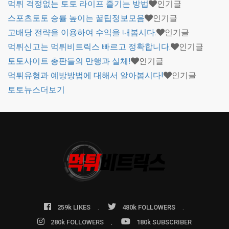
먹튀 걱정없는 토토 라이프 즐기는 방법
인기글
스포츠토토 승률 높이는 꿀팁정보모음
인기글
고배당 전략을 이용하여 수익을 내봅시다.
인기글
먹튀신고는 먹튀비트릭스 빠르고 정확합니다.
인기글
토토사이트 총판들의 만행과 실체!
인기글
먹튀유형과 예방방법에 대해서 알아봅시다!
인기글
토토뉴스
더보기
259k LIKES
480k FOLLOWERS
280k FOLLOWERS
180k SUBSCRIBER