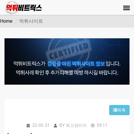
Home
먹튀사이트
목록
22-05-31
BY
최고관리자
09:11