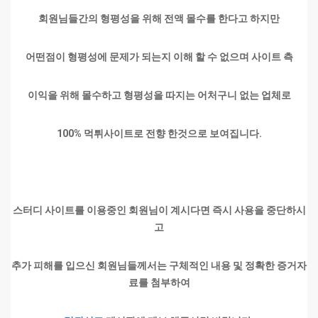
회원님들간의 형평성을 위해 전액 몰수를 한다고 하지만
어떤점이 형평성에 문제가 되는지 이해 할 수 없으며 사이트 측
이익을 위해 몰수하고 형평성을 따지는 어처구니 없는 업체로
100% 먹튀사이트로 전향 한것으로 보여집니다.
스터디 사이트를 이용중인 회원님이 계시다면 즉시 사용을 중단하시
고
추가 피해를 입으신 회원님들께서는 구체적인 내용 및 정확한 증거자
료를 첨부하여