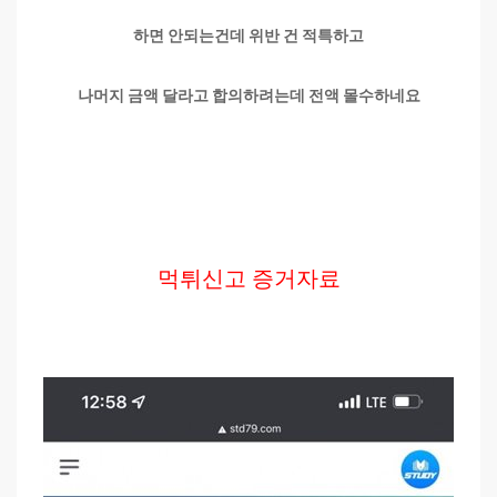
하면 안되는건데 위반 건 적특하고
나머지 금액 달라고 합의하려는데 전액 몰수하네요
먹튀신고 증거자료