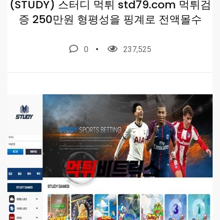
(STUDY) 스터디 먹튀 std79.com 먹튀검
증 250만원 형평성을 핑계로 전액몰수
0
237,525