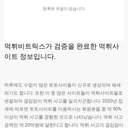
등록된 댓글이 없습니다.
먹튀비트릭스가 검증을 완료한 먹튀사
이트 정보입니다.
하루에도 수없이 많은 토토사이들이 신규로 생성되며 폐쇄
되기도 합니다. 또한 이 중 많은 사이트들이 먹튀사이트들로
변질되어 끊임없이 먹튀 사고를 일으키곤합니다. 2020년 집
계에 따르면 토토사이트를 이용하시는 회원분들 중 약 90%
이상이 먹튀 사고를 경험한 것으로 나타났습니다. 먹튀 사고
금액만 약 20억원에 달한다고 합니다. 먹튀 사고가 끊임없이