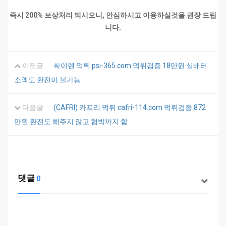
즉시 200% 보상처리 되시오니, 안심하시고 이용하실것을 권장 드립
니다.
이전글
싸이렌 먹튀 psi-365.com 먹튀검증 18만원 실배터
소액도 환전이 불가능
다음글
(CAFRI) 카프리 먹튀 cafri-114.com 먹튀검증 872
만원 환전도 해주지 않고 협박까지 함
댓글
0