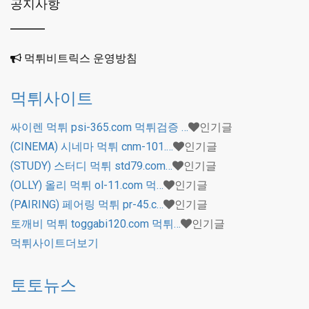
공지사항
먹튀비트릭스 운영방침
먹튀사이트
싸이렌 먹튀 psi-365.com 먹튀검증 …
인기글
(CINEMA) 시네마 먹튀 cnm-101.…
인기글
(STUDY) 스터디 먹튀 std79.com…
인기글
(OLLY) 올리 먹튀 ol-11.com 먹…
인기글
(PAIRING) 페어링 먹튀 pr-45.c…
인기글
토깨비 먹튀 toggabi120.com 먹튀…
인기글
먹튀사이트
더보기
토토뉴스