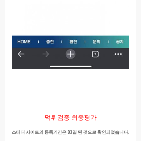
먹튀검증 최종평가
스터디 사이트의 등록기간은 83일 된 것으로 확인되었습니다.