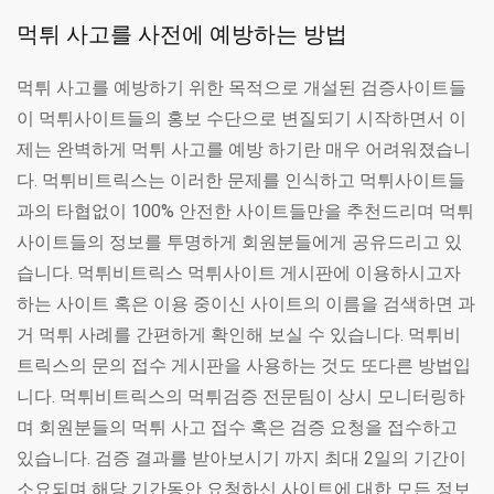
먹튀 사고를 사전에 예방하는 방법
먹튀 사고를 예방하기 위한 목적으로 개설된 검증사이트들
이 먹튀사이트들의 홍보 수단으로 변질되기 시작하면서 이
제는 완벽하게 먹튀 사고를 예방 하기란 매우 어려워졌습니
다. 먹튀비트릭스는 이러한 문제를 인식하고 먹튀사이트들
과의 타협없이 100% 안전한 사이트들만을 추천드리며 먹튀
사이트들의 정보를 투명하게 회원분들에게 공유드리고 있
습니다. 먹튀비트릭스 먹튀사이트 게시판에 이용하시고자
하는 사이트 혹은 이용 중이신 사이트의 이름을 검색하면 과
거 먹튀 사례를 간편하게 확인해 보실 수 있습니다. 먹튀비
트릭스의 문의 접수 게시판을 사용하는 것도 또다른 방법입
니다. 먹튀비트릭스의 먹튀검증 전문팀이 상시 모니터링하
며 회원분들의 먹튀 사고 접수 혹은 검증 요청을 접수하고
있습니다. 검증 결과를 받아보시기 까지 최대 2일의 기간이
소요되며 해당 기간동안 요청하신 사이트에 대한 모든 정보