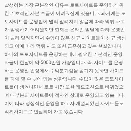
발생하는 가장 근본적인 이유는 토토사이트를 운영하기 위
한 기초적인 자본 수급이 어려워짐에 있습니다. 과거에는 토
토사이트를 운영법이 널리 알려지지 않음에 따라 먹튀 사고
가 발생하기 어려웠지만 현재는 온라인 발달에 따라 운영법
이 널리 알려지면서 수없이 많은 신규 사이트들이 신규 생성
되고 이에 따라 먹튀 사고 또한 급증하고 있는 현실입니다.
하나의 토토사이트를 운영하는데에 필요한 기본적인 운영
자금이 한달에 약 5000만원 가량입니다. 즉, 사이트를 운영
하는 운영진 입장에서 수익분기점을 넘기지 못하면 사이트
를 폐쇄 할 수 밖에 없는 상황입니다. 수없이 많은 토토사이
트들이 생겨나면서 토토 시장 또한 레드오션으로 바뀌었으
며 대부분의 사이트들이 적자인 상태로 운영되고 있습니다.
이에 따라 정상적인 운영을 하고자 개설되었던 사이트들도
먹튀사이트로 변질되어 가고 있습니다.