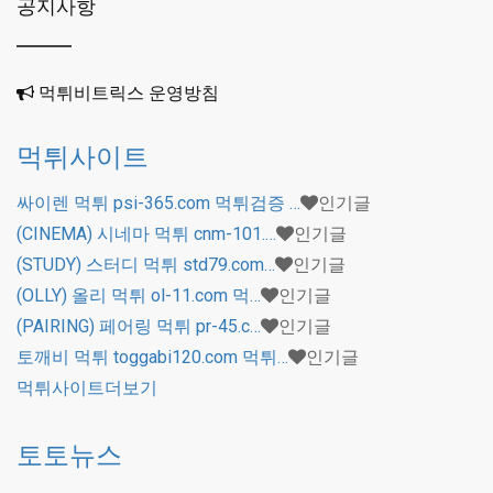
공지사항
먹튀비트릭스 운영방침
먹튀사이트
싸이렌 먹튀 psi-365.com 먹튀검증 …
인기글
(CINEMA) 시네마 먹튀 cnm-101.…
인기글
(STUDY) 스터디 먹튀 std79.com…
인기글
(OLLY) 올리 먹튀 ol-11.com 먹…
인기글
(PAIRING) 페어링 먹튀 pr-45.c…
인기글
토깨비 먹튀 toggabi120.com 먹튀…
인기글
먹튀사이트
더보기
토토뉴스