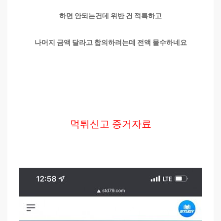
하면 안되는건데 위반 건 적특하고
나머지 금액 달라고 합의하려는데 전액 몰수하네요
먹튀신고 증거자료