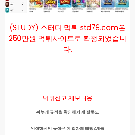
(STUDY) 스터디 먹튀 std79.com은
250만원 먹튀사이트로 확정되었습니
다.
먹튀신고 제보내용
뒤늦게 규정을 확인해서 제 잘못도
인정하지만 규정은 한 회차에 배팅2개를