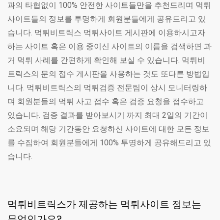
과의 타협없이 100% 안전한 사이트들만을 추천드리며 먹튀
사이트들의 정보를 투명하게 회원분들에게 공유드리고 있
습니다. 먹튀비트릭스 먹튀사이트 게시판에 이용하시고자
하는 사이트 혹은 이용 중이신 사이트의 이름을 검색하면 과
거 먹튀 사례를 간편하게 확인해 보실 수 있습니다. 먹튀비
트릭스의 문의 접수 게시판을 사용하는 것도 또다른 방법입
니다. 먹튀비트릭스의 먹튀검증 전문팀이 상시 모니터링하
며 회원분들의 먹튀 사고 접수 혹은 검증 요청을 접수하고
있습니다. 검증 결과를 받아보시기 까지 최대 2일의 기간이
소요되며 해당 기간동안 요청하신 사이트에 대한 모든 정보
를 수집하여 회원분들에게 100% 투명하게 공유해드리고 있
습니다.
먹튀비트릭스가 제공하는 먹튀사이트 정보는
무엇인가요?