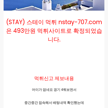
(STAY) 스테이 먹튀 nstay-707.com
은 493만원 먹튀사이트로 확정되었습
니다.
먹튀신고 제보내용
어이가 없네요 경기 4쿼보면서
중간중간 접속해서 배팅내역 확인했는데