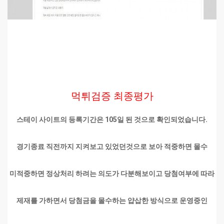
먹튀검증 최종평가
스테이 사이트의 등록기간은 105일 된 것으로 확인되었습니다.
경기종료 직전까지 지켜보고 있었던것으로 보아 적중하면 몰수
미적중하면 정상처리 하려는 의도가 다분해보이고 당첨여부에 따라
제재를 가하면서 당첨금을 몰수하는 얍삽한 방식으로 운영중인