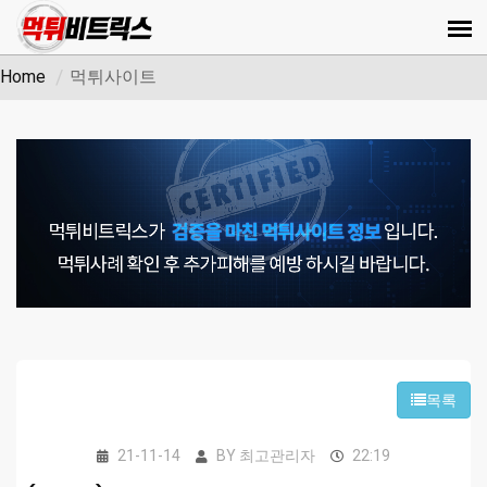
Home
먹튀사이트
목록
21-11-14
BY
최고관리자
22:19