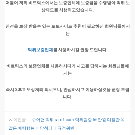
더불어 저희 비트릭스에서는 보증업체에 보증금을 수령받아 먹튀 보
상제도를 시행하고있습니다.
안전을 보장 받을수 있는 토토사이트 추천이 필요하신 회원님들께서
는
먹튀보증업체
를 사용하시길 권장 드립니다.
비트릭스의 보증업체를 사용하시다가 사고를 당하시는 회원님들에
게는
즉시 200% 보상처리 되시오니, 안심하시고 이용하실것을 권장 드립
니다.
이전글
슈어맨 먹튀 s-m1.com 먹튀검증 56만원 며칠간 똑
같은 배팅했는데 당첨되니 규정위반