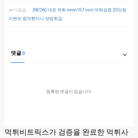
다음글
(NEON) 네온 먹튀 neon107.com 먹튀검증 20만원
이벤트 참여했더니 양방취급
댓글
0
등록된 댓글이 없습니다.
먹튀비트릭스가 검증을 완료한 먹튀사