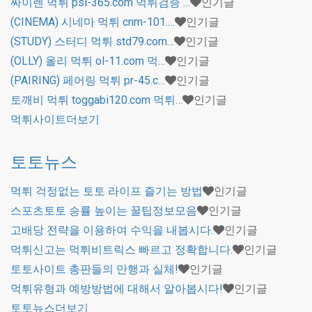
싸이렌 먹튀 psi-365.com 먹튀검증 …
인기글
(CINEMA) 시네마 먹튀 cnm-101.…
인기글
(STUDY) 스터디 먹튀 std79.com…
인기글
(OLLY) 올리 먹튀 ol-11.com 먹…
인기글
(PAIRING) 페어링 먹튀 pr-45.c…
인기글
토깨비 먹튀 toggabi120.com 먹튀…
인기글
먹튀사이트
더보기
토토뉴스
먹튀 걱정없는 토토 라이프 즐기는 방법
인기글
스포츠토토 승률 높이는 꿀팁정보모음
인기글
고배당 전략을 이용하여 수익을 내봅시다.
인기글
먹튀신고는 먹튀비트릭스 빠르고 정확합니다.
인기글
토토사이트 총판들의 만행과 실체!
인기글
먹튀유형과 예방방법에 대해서 알아봅시다!
인기글
토토뉴스
더보기