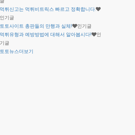
글
먹튀신고는 먹튀비트릭스 빠르고 정확합니다.
인기글
토토사이트 총판들의 만행과 실체!
인기글
먹튀유형과 예방방법에 대해서 알아봅시다!
인
기글
토토뉴스
더보기