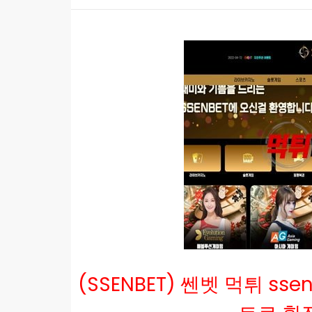
(SSENBET) 쎈벳 먹튀 ss