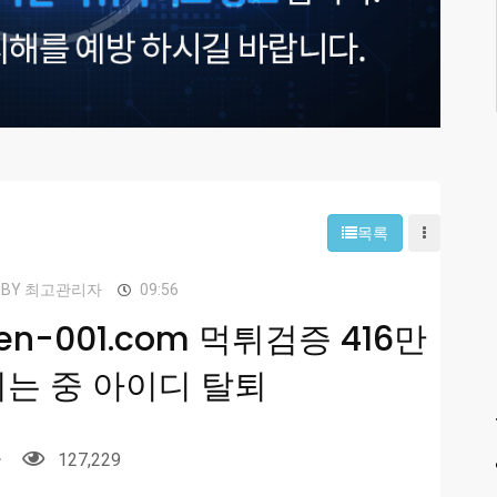
목록
BY
최고관리자
09:56
sen-001.com 먹튀검증 416만
리는 중 아이디 탈퇴
127,229