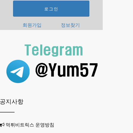
로그인
회원가입
정보찾기
공지사항
먹튀비트릭스 운영방침