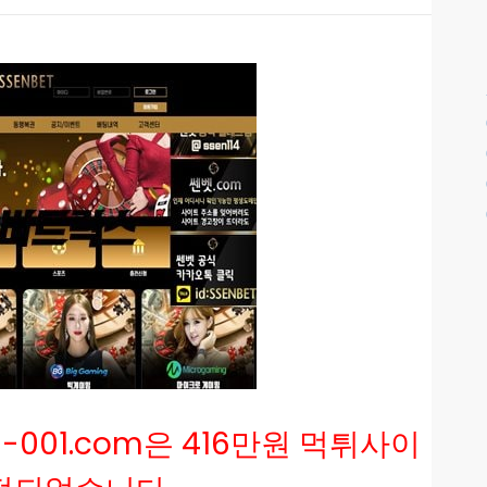
en-001.com은 416만원 먹튀사이