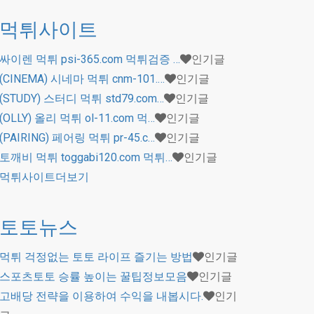
먹튀사이트
싸이렌 먹튀 psi-365.com 먹튀검증 …
인기글
(CINEMA) 시네마 먹튀 cnm-101.…
인기글
(STUDY) 스터디 먹튀 std79.com…
인기글
(OLLY) 올리 먹튀 ol-11.com 먹…
인기글
(PAIRING) 페어링 먹튀 pr-45.c…
인기글
토깨비 먹튀 toggabi120.com 먹튀…
인기글
먹튀사이트
더보기
토토뉴스
먹튀 걱정없는 토토 라이프 즐기는 방법
인기글
스포츠토토 승률 높이는 꿀팁정보모음
인기글
고배당 전략을 이용하여 수익을 내봅시다.
인기