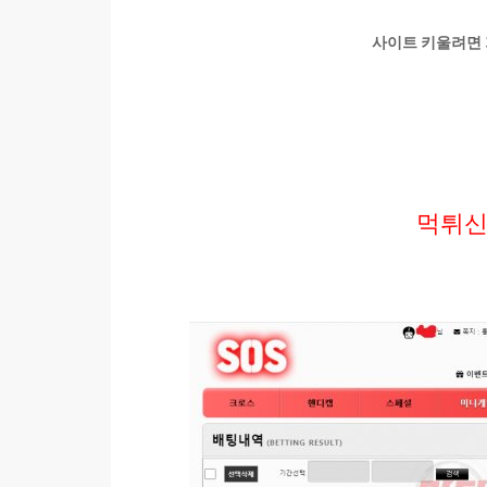
사이트 키울려면
먹튀신