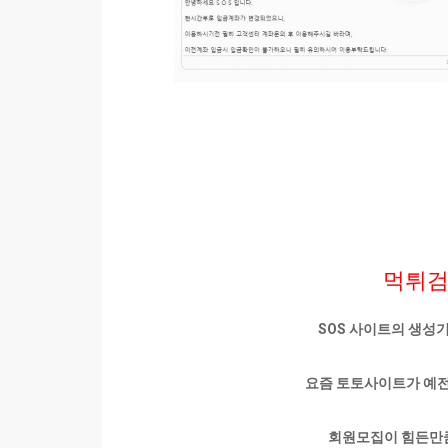
먹튀검
SOS 사이트의 생성
요즘 토토사이트가 예
회원모집이 힘든만