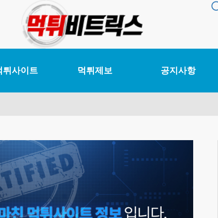
먹튀사이트
먹튀제보
공지사항