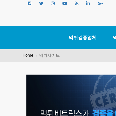
먹튀검증업체
Home
먹튀사이트