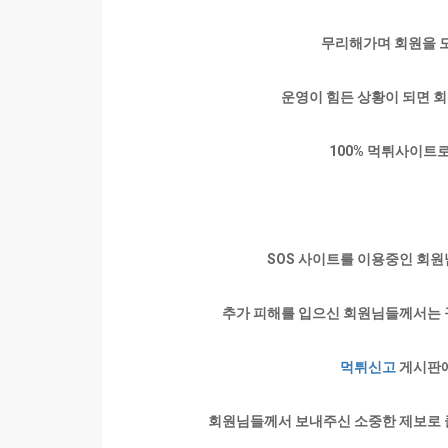
무리해가며 회원을 
운영이 힘든 상황이 되면 
100% 먹튀사이트
SOS 사이트를 이용중인 회
추가 피해를 입으신 회원님들께서는 
먹튀신고
게시판에
회원님들께서 보내주신 소중한 제보로 