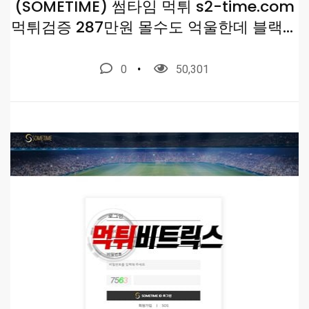
(SOMETIME) 썸타임 먹튀 s2-time.com
먹튀검증 287만원 몰수도 억울한데 블랙으
로 등록
0
50,301