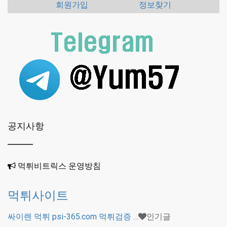
회원가입
정보찾기
공지사항
먹튀비트릭스 운영방침
먹튀사이트
싸이렌 먹튀 psi-365.com 먹튀검증 …
인기글