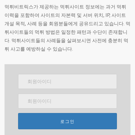
먹튀비트릭스가 제공하는 먹튀사이트 정보에는 과거 먹튀
이력을 포함하여 사이트의 자본력 및 서버 위치, IP, 사이트
개설 목적, 사례 등을 회원분들에게 공유드리고 있습니다. 먹
튀사이트들의 먹튀 방법은 일정한 패턴과 수단이 존재합니
다. 먹튀사이트들의 사례들을 살펴보시면 사전에 충분히 먹
튀 사고를 예방하실 수 있습니다.
로그인