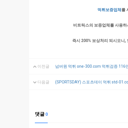
먹튀보증업체
를 
비트릭스의 보증업체를 사용하
즉시 200% 보상처리 되시오니
이전글
넘버원 먹튀 one-300.com 먹튀검증 1
다음글
(SPORTSDAY) 스포츠데이 먹튀 std-
댓글
0