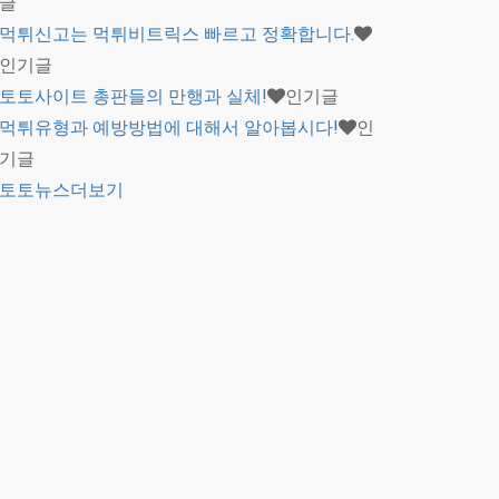
글
먹튀신고는 먹튀비트릭스 빠르고 정확합니다.
인기글
토토사이트 총판들의 만행과 실체!
인기글
먹튀유형과 예방방법에 대해서 알아봅시다!
인
기글
토토뉴스
더보기