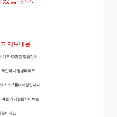
되었습니다.
고 제보내용
가 겨우 80만원 당첨인데
 확인하니 양방배터로
요 하키 6폴더배팅입니다
고 이런 거기같은사이트는
처음이네요