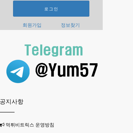
로그인
회원가입
정보찾기
공지사항
먹튀비트릭스 운영방침