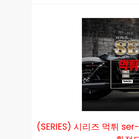
(SERIES) 시리즈 먹튀 s