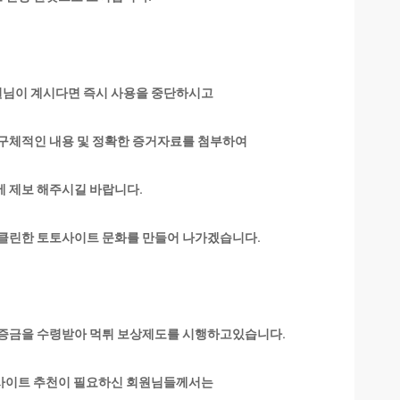
원님이 계시다면 즉시 사용을 중단하시고
구체적인 내용 및 정확한 증거자료를 첨부하여
 제보 해주시길 바랍니다.
클린한 토토사이트 문화를 만들어 나가겠습니다.
증금을 수령받아 먹튀 보상제도를 시행하고있습니다.
토사이트 추천이 필요하신 회원님들께서는