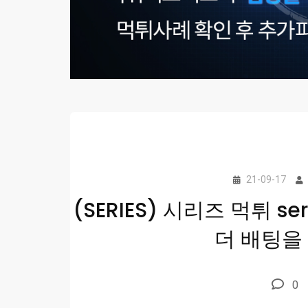
21-09-17
(SERIES) 시리즈 먹튀 s
더 배팅을
0