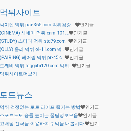
먹튀사이트
싸이렌 먹튀 psi-365.com 먹튀검증 …
인기글
(CINEMA) 시네마 먹튀 cnm-101.…
인기글
(STUDY) 스터디 먹튀 std79.com…
인기글
(OLLY) 올리 먹튀 ol-11.com 먹…
인기글
(PAIRING) 페어링 먹튀 pr-45.c…
인기글
토깨비 먹튀 toggabi120.com 먹튀…
인기글
먹튀사이트
더보기
토토뉴스
먹튀 걱정없는 토토 라이프 즐기는 방법
인기글
스포츠토토 승률 높이는 꿀팁정보모음
인기글
고배당 전략을 이용하여 수익을 내봅시다.
인기