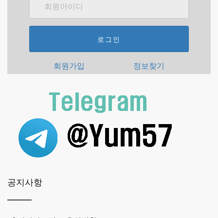
로그인
회원가입
정보찾기
공지사항