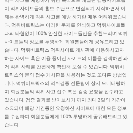
먹튀 사고를 예방하기 위한 목적으로 개설된 검증사이트들
이 먹튀사이트들의 홍보 수단으로 변질되기 시작하면서 이
제는 완벽하게 먹튀 사고를 예방 하기란 매우 어려워졌습니
다. 먹튀비트릭스는 이러한 문제를 인식하고 먹튀사이트들
과의 타협없이 100% 안전한 사이트들만을 추천드리며 먹튀
사이트들의 정보를 투명하게 회원분들에게 공유드리고 있
습니다. 먹튀비트릭스 먹튀사이트 게시판에 이용하시고자
하는 사이트 혹은 이용 중이신 사이트의 이름을 검색하면 과
거 먹튀 사례를 간편하게 확인해 보실 수 있습니다. 먹튀비
트릭스의 문의 접수 게시판을 사용하는 것도 또다른 방법입
니다. 먹튀비트릭스의 먹튀검증 전문팀이 상시 모니터링하
며 회원분들의 먹튀 사고 접수 혹은 검증 요청을 접수하고
있습니다. 검증 결과를 받아보시기 까지 최대 2일의 기간이
소요되며 해당 기간동안 요청하신 사이트에 대한 모든 정보
를 수집하여 회원분들에게 100% 투명하게 공유해드리고 있
습니다.