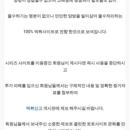
양방이 성립할수 없으며 고배당에 당첨되니 밑도끝도 없이
몰수하기는 명분이 없으니 만만한 양방을 빌미삼아 몰수처리하는
100% 먹튀사이트로 전향 한것으로 보여집니다.
시리즈 사이트를 이용중인 회원님이 계시다면 즉시 사용을 중단하시
고
추가 피해를 입으신 회원님들께서는 구체적인 내용 및 정확한 증거자
료를 첨부하여
먹튀신고
게시판에 제보 해주시길 바랍니다.
회원님들께서 보내주신 소중한 제보로 클린한 토토사이트 문화를 만