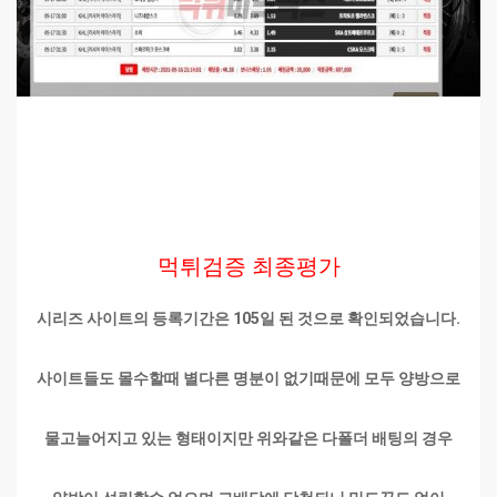
먹튀검증 최종평가
시리즈 사이트의 등록기간은 105일 된 것으로 확인되었습니다.
사이트들도 몰수할때 별다른 명분이 없기때문에 모두 양방으로
물고늘어지고 있는 형태이지만 위와같은 다폴더 배팅의 경우