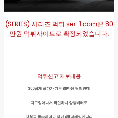
(SERIES) 시리즈 먹튀 ser-1.com은 80
만원 먹튀사이트로 확정되었습니다.
먹튀신고 제보내용
300넘게 꼴다가 겨우 80만원 당첨인데
자고일어나서 확인하니 양방배터로
당첨금 몰수하네요 하키 6폴더배팅입니다