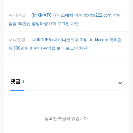
이전글
(MIXMATCH) 믹스매치 먹튀 mxmx222.com 먹튀
검증 80만원 양방타령하며 로그인 차단
다음글
(JDKOREA) 제이디코리아 먹튀 Jd-kk.com 먹튀검
증 900만원 회원이 수익을 보니 로그인 차단
댓글
0
등록된 댓글이 없습니다.