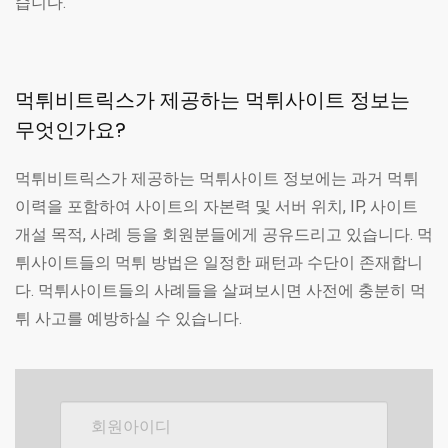
습니다.
먹튀비트릭스가 제공하는 먹튀사이트 정보는
무엇인가요?
먹튀비트릭스가 제공하는 먹튀사이트 정보에는 과거 먹튀
이력을 포함하여 사이트의 자본력 및 서버 위치, IP, 사이트
개설 목적, 사례 등을 회원분들에게 공유드리고 있습니다. 먹
튀사이트들의 먹튀 방법은 일정한 패턴과 수단이 존재합니
다. 먹튀사이트들의 사례들을 살펴보시면 사전에 충분히 먹
튀 사고를 예방하실 수 있습니다.