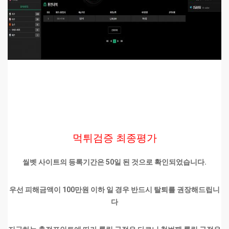
먹튀검증 최종평가
씰벳 사이트의 등록기간은 50일 된 것으로 확인되었습니다.
우선 피해금액이 100만원 이하 일 경우 반드시 탈퇴를 권장해드립니
다