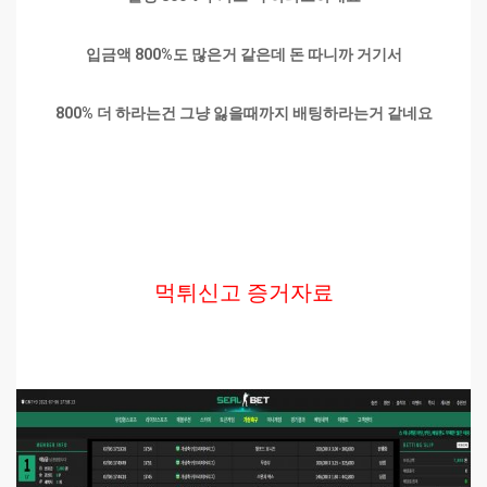
입금액 800%도 많은거 같은데 돈 따니까 거기서
800% 더 하라는건 그냥 잃을때까지 배팅하라는거 같네요
먹튀신고 증거자료