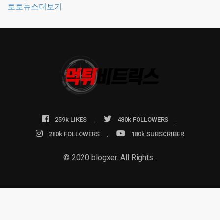
토토뉴스
더보기
259k LIKES
480k FOLLOWERS
280k FOLLOWERS
180k SUBSCRIBER
© 2020 blogxer. All Rights .