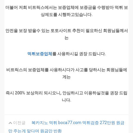
더불어 저희 비트릭스에서는 보증업체에 보증금을 수령받아 먹튀 보
상제도를 시행하고있습니다.
안전을 보장 받을수 있는 토토사이트 추천이 필요하신 회원님들께서
는
먹튀보증업체
를 사용하시길 권장 드립니다.
비트릭스의 보증업체를 사용하시다가 사고를 당하시는 회원님들에
게는
즉시 200% 보상처리 되시오니, 안심하시고 이용하실것을 권장 드립
니다.
이전글
복카지노 먹튀 boca77.com 먹튀검증 272만원 원금
만 주는게 맞다며 원금만 반환