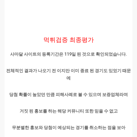
먹튀검증 최종평가
사마달 사이트의 등록기간은 119일 된 것으로 확인되었습니다.
전체적인 결과가 나오기 전 이지만 이미 종료 된 경기도 있었기 때문
에
당첨 확률이 높았던 만큼 피해사례로 볼 수 있으며 보증업체라며
거짓 된 홍보를 하는 해당 커뮤니티 또한 믿을 수 없고
무분별한 홍보와 당첨이 예상되는 경기를 취소하는 점을 보아