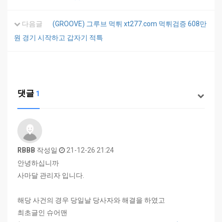
다음글
(GROOVE) 그루브 먹튀 xt277.com 먹튀검증 608만
원 경기 시작하고 갑자기 적특
댓글
1
RBBB
작성일
21-12-26 21:24
안녕하십니까
사마달 관리자 입니다.
해당 사건의 경우 당일날 당사자와 해결을 하였고
최초글인 슈어맨