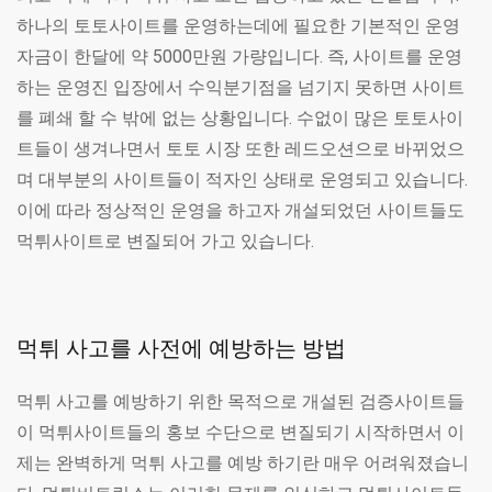
하나의 토토사이트를 운영하는데에 필요한 기본적인 운영
자금이 한달에 약 5000만원 가량입니다. 즉, 사이트를 운영
하는 운영진 입장에서 수익분기점을 넘기지 못하면 사이트
를 폐쇄 할 수 밖에 없는 상황입니다. 수없이 많은 토토사이
트들이 생겨나면서 토토 시장 또한 레드오션으로 바뀌었으
며 대부분의 사이트들이 적자인 상태로 운영되고 있습니다.
이에 따라 정상적인 운영을 하고자 개설되었던 사이트들도
먹튀사이트로 변질되어 가고 있습니다.
먹튀 사고를 사전에 예방하는 방법
먹튀 사고를 예방하기 위한 목적으로 개설된 검증사이트들
이 먹튀사이트들의 홍보 수단으로 변질되기 시작하면서 이
제는 완벽하게 먹튀 사고를 예방 하기란 매우 어려워졌습니