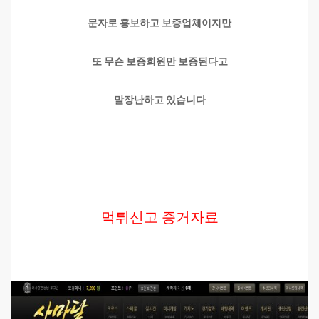
문자로 홍보하고 보증업체이지만
또 무슨 보증회원만 보증된다고
말장난하고 있습니다
먹튀신고 증거자료