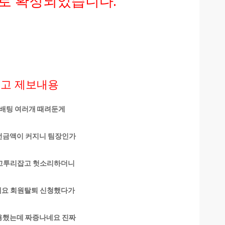
로 확정되었습니다.
고 제보내용
 배팅 여러개 때려둔게
전금액이 커지니 팀장인가
 꼬투리잡고 헛소리하더니
네요 회원탈퇴 신청했다가
용했는데 짜증나네요 진짜