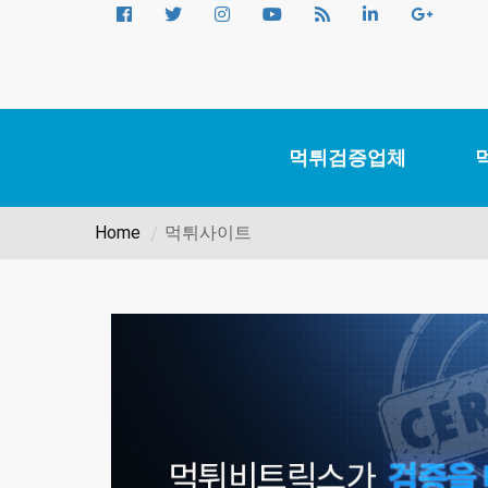
먹튀검증업체
Home
먹튀사이트