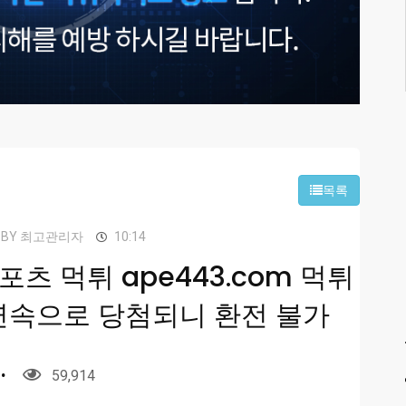
목록
BY
최고관리자
10:14
스포츠 먹튀 ape443.com 먹튀
 연속으로 당첨되니 환전 불가
59,914