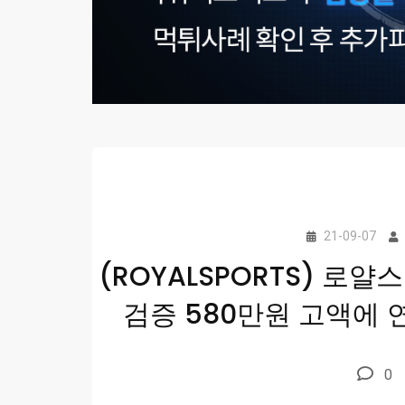
21-09-07
(ROYALSPORTS) 로얄
검증 580만원 고액에
0