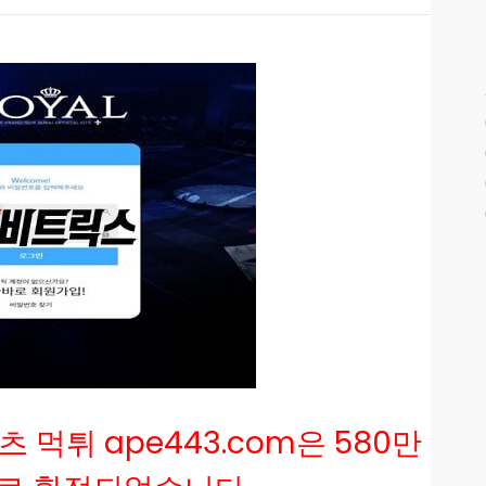
츠 먹튀 ape443.com은 580만