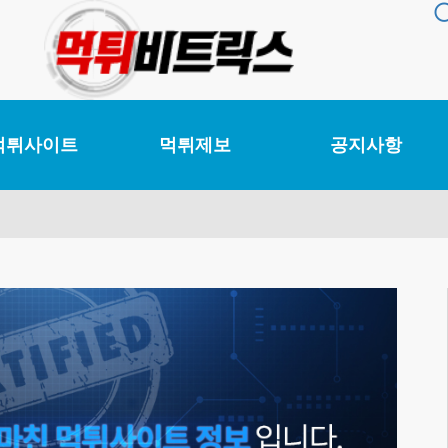
먹튀사이트
먹튀제보
공지사항