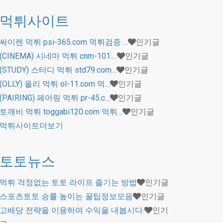
먹튀사이트
싸이렌 먹튀 psi-365.com 먹튀검증 …
인기글
(CINEMA) 시네마 먹튀 cnm-101.…
인기글
(STUDY) 스터디 먹튀 std79.com…
인기글
(OLLY) 올리 먹튀 ol-11.com 먹…
인기글
(PAIRING) 페어링 먹튀 pr-45.c…
인기글
토깨비 먹튀 toggabi120.com 먹튀…
인기글
먹튀사이트
더보기
토토뉴스
먹튀 걱정없는 토토 라이프 즐기는 방법
인기글
스포츠토토 승률 높이는 꿀팁정보모음
인기글
고배당 전략을 이용하여 수익을 내봅시다.
인기