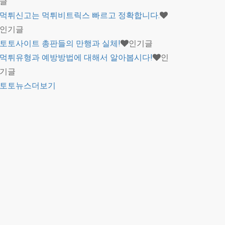
글
먹튀신고는 먹튀비트릭스 빠르고 정확합니다.
인기글
토토사이트 총판들의 만행과 실체!
인기글
먹튀유형과 예방방법에 대해서 알아봅시다!
인
기글
토토뉴스
더보기