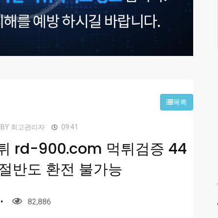
목록
BY
최고관리자
09:41
튀 rd-900.com 먹튀검증 44
 절반도 환전 불가능
82,886