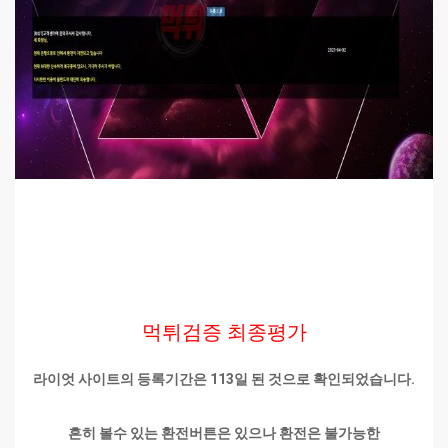
먹튀검증 최종평가
라이엇 사이트의 등록기간은 113일 된 것으로 확인되었습니다.
흔히 볼수 있는 환전버튼은 있으나 환전은 불가능한