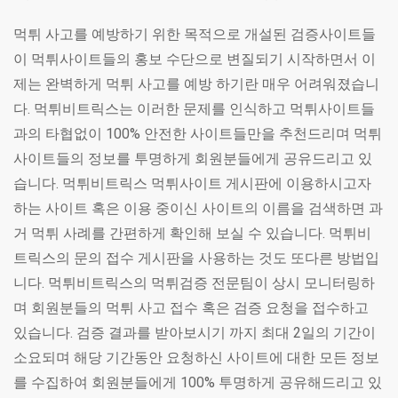
먹튀 사고를 예방하기 위한 목적으로 개설된 검증사이트들
이 먹튀사이트들의 홍보 수단으로 변질되기 시작하면서 이
제는 완벽하게 먹튀 사고를 예방 하기란 매우 어려워졌습니
다. 먹튀비트릭스는 이러한 문제를 인식하고 먹튀사이트들
과의 타협없이 100% 안전한 사이트들만을 추천드리며 먹튀
사이트들의 정보를 투명하게 회원분들에게 공유드리고 있
습니다. 먹튀비트릭스 먹튀사이트 게시판에 이용하시고자
하는 사이트 혹은 이용 중이신 사이트의 이름을 검색하면 과
거 먹튀 사례를 간편하게 확인해 보실 수 있습니다. 먹튀비
트릭스의 문의 접수 게시판을 사용하는 것도 또다른 방법입
니다. 먹튀비트릭스의 먹튀검증 전문팀이 상시 모니터링하
며 회원분들의 먹튀 사고 접수 혹은 검증 요청을 접수하고
있습니다. 검증 결과를 받아보시기 까지 최대 2일의 기간이
소요되며 해당 기간동안 요청하신 사이트에 대한 모든 정보
를 수집하여 회원분들에게 100% 투명하게 공유해드리고 있