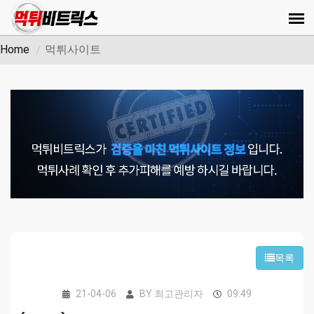
Home
먹튀사이트
목록
21-04-06
BY
최고관리자
09:49