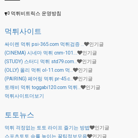
먹튀비트릭스 운영방침
먹튀사이트
싸이렌 먹튀 psi-365.com 먹튀검증 …
인기글
(CINEMA) 시네마 먹튀 cnm-101.…
인기글
(STUDY) 스터디 먹튀 std79.com…
인기글
(OLLY) 올리 먹튀 ol-11.com 먹…
인기글
(PAIRING) 페어링 먹튀 pr-45.c…
인기글
토깨비 먹튀 toggabi120.com 먹튀…
인기글
먹튀사이트
더보기
토토뉴스
먹튀 걱정없는 토토 라이프 즐기는 방법
인기글
스포츠토토 승률 높이는 꿀팁정보모음
인기글