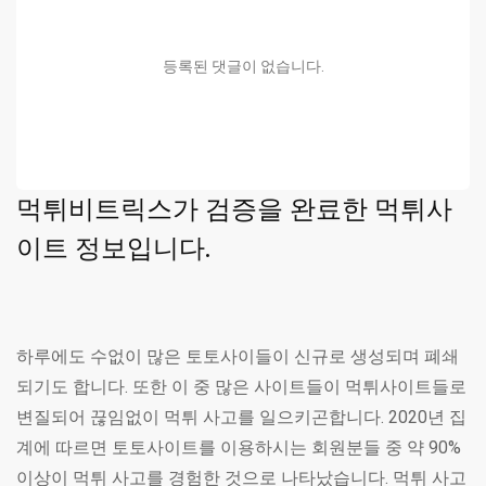
등록된 댓글이 없습니다.
먹튀비트릭스가 검증을 완료한 먹튀사
이트 정보입니다.
하루에도 수없이 많은 토토사이들이 신규로 생성되며 폐쇄
되기도 합니다. 또한 이 중 많은 사이트들이 먹튀사이트들로
변질되어 끊임없이 먹튀 사고를 일으키곤합니다. 2020년 집
계에 따르면 토토사이트를 이용하시는 회원분들 중 약 90%
이상이 먹튀 사고를 경험한 것으로 나타났습니다. 먹튀 사고