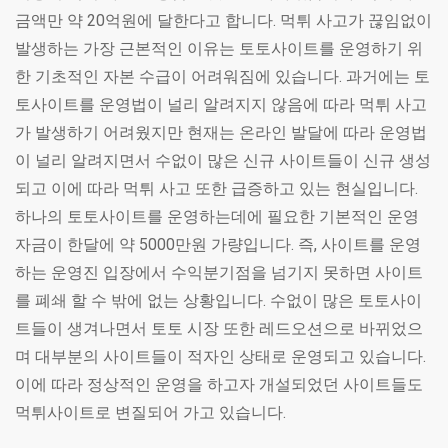
금액만 약 20억원에 달한다고 합니다. 먹튀 사고가 끊임없이
발생하는 가장 근본적인 이유는 토토사이트를 운영하기 위
한 기초적인 자본 수급이 어려워짐에 있습니다. 과거에는 토
토사이트를 운영법이 널리 알려지지 않음에 따라 먹튀 사고
가 발생하기 어려웠지만 현재는 온라인 발달에 따라 운영법
이 널리 알려지면서 수없이 많은 신규 사이트들이 신규 생성
되고 이에 따라 먹튀 사고 또한 급증하고 있는 현실입니다.
하나의 토토사이트를 운영하는데에 필요한 기본적인 운영
자금이 한달에 약 5000만원 가량입니다. 즉, 사이트를 운영
하는 운영진 입장에서 수익분기점을 넘기지 못하면 사이트
를 폐쇄 할 수 밖에 없는 상황입니다. 수없이 많은 토토사이
트들이 생겨나면서 토토 시장 또한 레드오션으로 바뀌었으
며 대부분의 사이트들이 적자인 상태로 운영되고 있습니다.
이에 따라 정상적인 운영을 하고자 개설되었던 사이트들도
먹튀사이트로 변질되어 가고 있습니다.