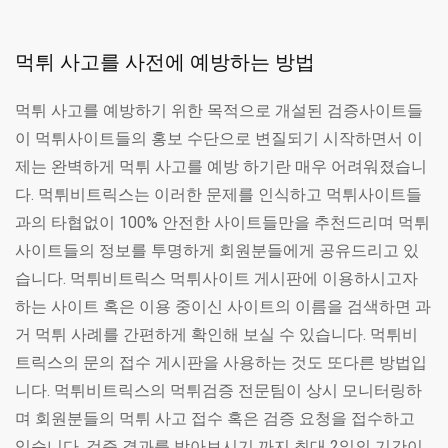
먹튀 사고를 사전에 예방하는 방법
먹튀 사고를 예방하기 위한 목적으로 개설된 검증사이트들
이 먹튀사이트들의 홍보 수단으로 변질되기 시작하면서 이
제는 완벽하게 먹튀 사고를 예방 하기란 매우 어려워졌습니
다. 먹튀비트릭스는 이러한 문제를 인식하고 먹튀사이트들
과의 타협없이 100% 안전한 사이트들만을 추천드리며 먹튀
사이트들의 정보를 투명하게 회원분들에게 공유드리고 있
습니다. 먹튀비트릭스 먹튀사이트 게시판에 이용하시고자
하는 사이트 혹은 이용 중이신 사이트의 이름을 검색하면 과
거 먹튀 사례를 간편하게 확인해 보실 수 있습니다. 먹튀비
트릭스의 문의 접수 게시판을 사용하는 것도 또다른 방법입
니다. 먹튀비트릭스의 먹튀검증 전문팀이 상시 모니터링하
며 회원분들의 먹튀 사고 접수 혹은 검증 요청을 접수하고
있습니다. 검증 결과를 받아보시기 까지 최대 2일의 기간이