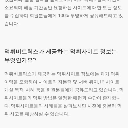
소요되며 해당 기간동안 요청하신 사이트에 대한 모든 정보
를 수집하여 회원분들에게 100% 투명하게 공유해드리고 있
습니다.
먹튀비트릭스가 제공하는 먹튀사이트 정보는
무엇인가요?
먹튀비트릭스가 제공하는 먹튀사이트 정보에는 과거 먹튀
이력을 포함하여 사이트의 자본력 및 서버 위치, IP, 사이트
개설 목적, 사례 등을 회원분들에게 공유드리고 있습니다. 먹
튀사이트들의 먹튀 방법은 일정한 패턴과 수단이 존재합니
다. 먹튀사이트들의 사례들을 살펴보시면 사전에 충분히 먹
튀 사고를 예방하실 수 있습니다.