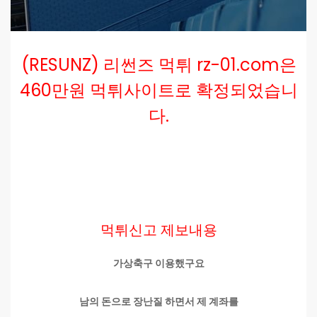
(RESUNZ) 리썬즈 먹튀 rz-01.com은
460만원 먹튀사이트로 확정되었습니
다.
먹튀신고 제보내용
가상축구 이용했구요
남의 돈으로 장난질 하면서 제 계좌를