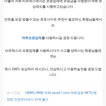
더불어 저희 비트릭스에서는 보증업체에 보증금을 수령받아 먹튀 보
상제도를 시행하고있습니다.
안전을 보장 받을수 있는 토토사이트 추천이 필요하신 회원님들께서
는
먹튀보증업체
를 사용하시길 권장 드립니다.
비트릭스의 보증업체를 사용하시다가 사고를 당하시는 회원님들에
게는
즉시 200% 보상처리 되시오니, 안심하시고 이용하실것을 권장 드립
니다.
이전글
(WWS) WWS 먹튀 sww67.com 먹튀검증 487만원
양방 인정하라면서 전액 몰수