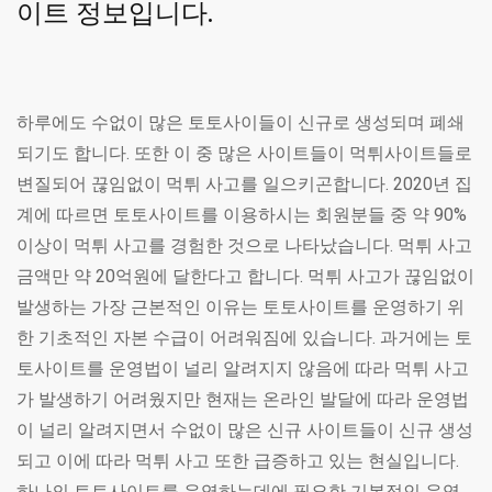
이트 정보입니다.
하루에도 수없이 많은 토토사이들이 신규로 생성되며 폐쇄
되기도 합니다. 또한 이 중 많은 사이트들이 먹튀사이트들로
변질되어 끊임없이 먹튀 사고를 일으키곤합니다. 2020년 집
계에 따르면 토토사이트를 이용하시는 회원분들 중 약 90%
이상이 먹튀 사고를 경험한 것으로 나타났습니다. 먹튀 사고
금액만 약 20억원에 달한다고 합니다. 먹튀 사고가 끊임없이
발생하는 가장 근본적인 이유는 토토사이트를 운영하기 위
한 기초적인 자본 수급이 어려워짐에 있습니다. 과거에는 토
토사이트를 운영법이 널리 알려지지 않음에 따라 먹튀 사고
가 발생하기 어려웠지만 현재는 온라인 발달에 따라 운영법
이 널리 알려지면서 수없이 많은 신규 사이트들이 신규 생성
되고 이에 따라 먹튀 사고 또한 급증하고 있는 현실입니다.
하나의 토토사이트를 운영하는데에 필요한 기본적인 운영