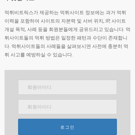
먹튀비트릭스가 제공하는 먹튀사이트 정보에는 과거 먹튀
이력을 포함하여 사이트의 자본력 및 서버 위치, IP, 사이트
개설 목적, 사례 등을 회원분들에게 공유드리고 있습니다. 먹
튀사이트들의 먹튀 방법은 일정한 패턴과 수단이 존재합니
다. 먹튀사이트들의 사례들을 살펴보시면 사전에 충분히 먹
튀 사고를 예방하실 수 있습니다.
로그인