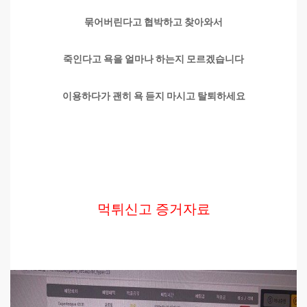
묶어버린다고 협박하고 찾아와서
죽인다고 욕을 얼마나 하는지 모르겠습니다
이용하다가 괜히 욕 듣지 마시고 탈퇴하세요
먹튀신고 증거자료