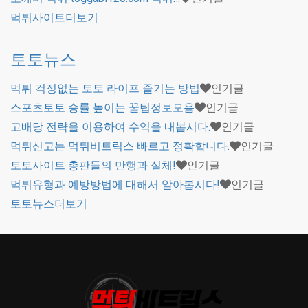
먹튀사이트
더보기
토토뉴스
먹튀 걱정없는 토토 라이프 즐기는 방법
인기글
스포츠토토 승률 높이는 꿀팁정보모음
인기글
고배당 전략을 이용하여 수익을 내봅시다.
인기글
먹튀신고는 먹튀비트릭스 빠르고 정확합니다.
인기글
토토사이트 총판들의 만행과 실체!
인기글
먹튀유형과 예방방법에 대해서 알아봅시다!
인기글
토토뉴스
더보기