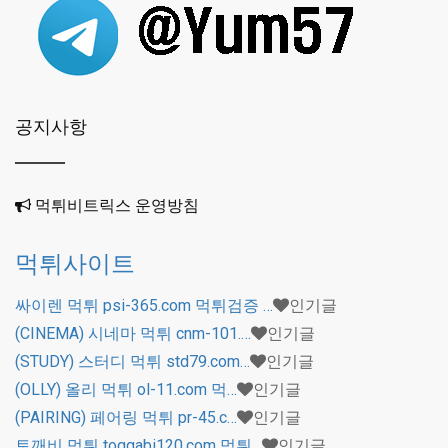
공지사항
먹튀비트릭스 운영방침
먹튀사이트
싸이렌 먹튀 psi-365.com 먹튀검증 …
인기글
(CINEMA) 시네마 먹튀 cnm-101.…
인기글
(STUDY) 스터디 먹튀 std79.com…
인기글
(OLLY) 올리 먹튀 ol-11.com 먹…
인기글
(PAIRING) 페어링 먹튀 pr-45.c…
인기글
토깨비 먹튀 toggabi120.com 먹튀…
인기글