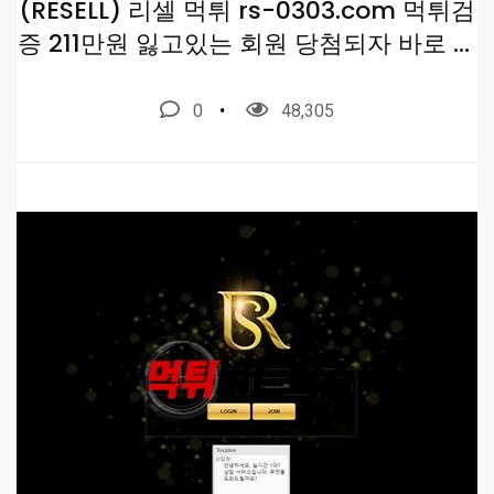
(RESELL) 리셀 먹튀 rs-0303.com 먹튀검
증 211만원 잃고있는 회원 당첨되자 바로 차
단
0
48,305