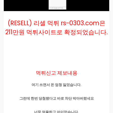
(RESELL) 리셀 먹튀 rs-0303.com은
211만원 먹튀사이트로 확정되었습니다.
먹튀신고 제보내용
여기 쓰면서 돈 엄청 잃었습니다.
그런데 한번 당첨됐다고 바로 차단 박아버렸네요
너무 억울하고 어이없습니다.