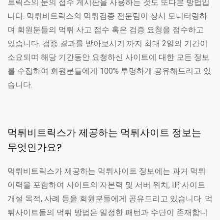
트릭스의 문의 접수 게시판을 사용하는 것도 또다른 방법입
니다. 먹튀비트릭스의 먹튀검증 전문팀이 상시 모니터링하
며 회원분들의 먹튀 사고 접수 혹은 검증 요청을 접수하고
있습니다. 검증 결과를 받아보시기 까지 최대 2일의 기간이
소요되며 해당 기간동안 요청하신 사이트에 대한 모든 정보
를 수집하여 회원분들에게 100% 투명하게 공유해드리고 있
습니다.
먹튀비트릭스가 제공하는 먹튀사이트 정보는
무엇인가요?
먹튀비트릭스가 제공하는 먹튀사이트 정보에는 과거 먹튀
이력을 포함하여 사이트의 자본력 및 서버 위치, IP, 사이트
개설 목적, 사례 등을 회원분들에게 공유드리고 있습니다. 먹
튀사이트들의 먹튀 방법은 일정한 패턴과 수단이 존재합니