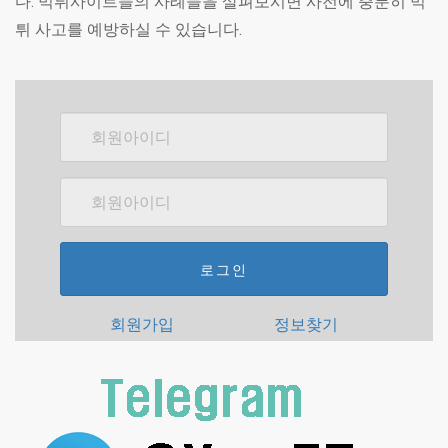
다. 먹튀사이트들의 사례들을 살펴보시면 사전에 충분히 먹
튀 사고를 예방하실 수 있습니다.
로그인
회원가입
정보찾기