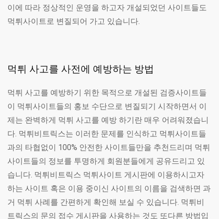
이에 따라 정상적인 운영을 하고자 개설되었던 사이트들도
먹튀사이트로 변질되어 가고 있습니다.
먹튀 사고를 사전에 예방하는 방법
먹튀 사고를 예방하기 위한 목적으로 개설된 검증사이트들
이 먹튀사이트들의 홍보 수단으로 변질되기 시작하면서 이
제는 완벽하게 먹튀 사고를 예방 하기란 매우 어려워졌습니
다. 먹튀비트릭스는 이러한 문제를 인식하고 먹튀사이트들
과의 타협없이 100% 안전한 사이트들만을 추천드리며 먹튀
사이트들의 정보를 투명하게 회원분들에게 공유드리고 있
습니다. 먹튀비트릭스 먹튀사이트 게시판에 이용하시고자
하는 사이트 혹은 이용 중이신 사이트의 이름을 검색하면 과
거 먹튀 사례를 간편하게 확인해 보실 수 있습니다. 먹튀비
트릭스의 문의 접수 게시판을 사용하는 것도 또다른 방법입