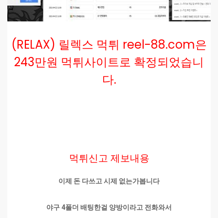
(RELAX) 릴렉스 먹튀 reel-88.com은
243만원 먹튀사이트로 확정되었습니
다.
먹튀신고 제보내용
이제 돈 다쓰고 시제 없는가봅니다
야구 4폴더 배팅한걸 양방이라고 전화와서