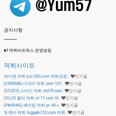
공지사항
먹튀비트릭스 운영방침
먹튀사이트
싸이렌 먹튀 psi-365.com 먹튀검증 …
인기글
(CINEMA) 시네마 먹튀 cnm-101.…
인기글
(STUDY) 스터디 먹튀 std79.com…
인기글
(OLLY) 올리 먹튀 ol-11.com 먹…
인기글
(PAIRING) 페어링 먹튀 pr-45.c…
인기글
토깨비 먹튀 toggabi120.com 먹튀…
인기글