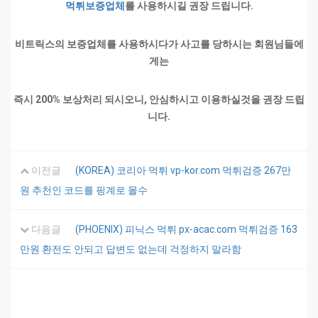
먹튀보증업체
를 사용하시길 권장 드립니다.
비트릭스의 보증업체를 사용하시다가 사고를 당하시는 회원님들에
게는
즉시 200% 보상처리 되시오니, 안심하시고 이용하실것을 권장 드립
니다.
이전글
(KOREA) 코리아 먹튀 vp-kor.com 먹튀검증 267만
원 추천인 코드를 핑계로 몰수
다음글
(PHOENIX) 피닉스 먹튀 px-acac.com 먹튀검증 163
만원 환전도 안되고 답변도 없는데 걱정하지 말라함