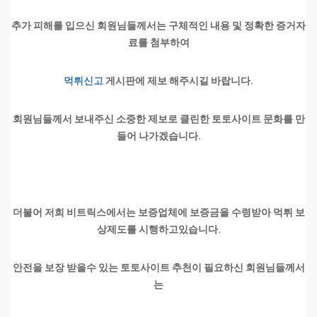
추가 피해를 입으신 회원님들께서는 구체적인 내용 및 정확한 증거자
료를 첨부하여
먹튀신고
게시판에 제보 해주시길 바랍니다.
회원님들께서 보내주신 소중한 제보로 클린한 토토사이트 문화를 만
들어 나가겠습니다.
더불어 저희 비트릭스에서는 보증업체에 보증금을 수령받아 먹튀 보
상제도를 시행하고있습니다.
안전을 보장 받을수 있는 토토사이트 추천이 필요하신 회원님들께서
는