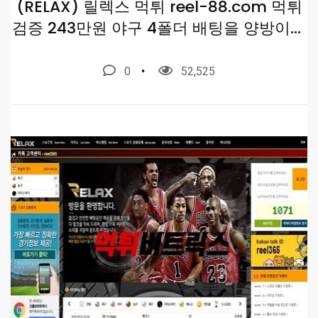
(RELAX) 릴렉스 먹튀 reel-88.com 먹튀
검증 243만원 야구 4폴더 배팅을 양방이라
며 우김
0
52,525