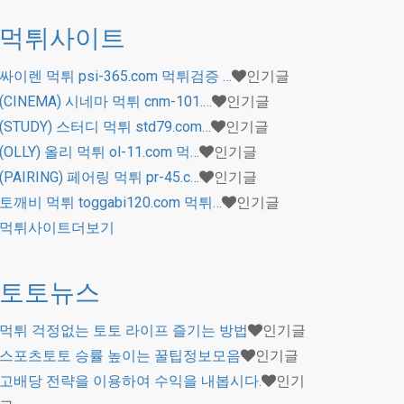
먹튀사이트
싸이렌 먹튀 psi-365.com 먹튀검증 …
인기글
(CINEMA) 시네마 먹튀 cnm-101.…
인기글
(STUDY) 스터디 먹튀 std79.com…
인기글
(OLLY) 올리 먹튀 ol-11.com 먹…
인기글
(PAIRING) 페어링 먹튀 pr-45.c…
인기글
토깨비 먹튀 toggabi120.com 먹튀…
인기글
먹튀사이트
더보기
토토뉴스
먹튀 걱정없는 토토 라이프 즐기는 방법
인기글
스포츠토토 승률 높이는 꿀팁정보모음
인기글
고배당 전략을 이용하여 수익을 내봅시다.
인기