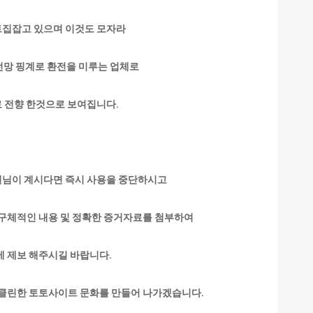
트집잡고 있으며 이것도 모자라
전망 핑계로 환전을 미루는 업체로
로 전향 한것으로 보여집니다.
원님이 계시다면 즉시 사용을 중단하시고
구체적인 내용 및 정확한 증거자료를 첨부하여
 제보 해주시길 바랍니다.
클린한 토토사이트 문화를 만들어 나가겠습니다.