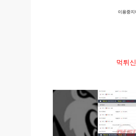
이용중지
먹튀신