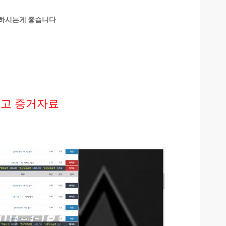
하시는게 좋습니다
고 증거자료