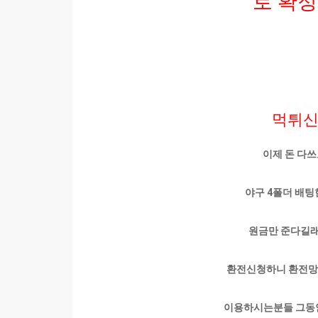
로 확
먹튀신
이제 돈 다
야구 4폴더 배
원금만 준다길
환전신청하니 환전망
이용하시는분들 그동