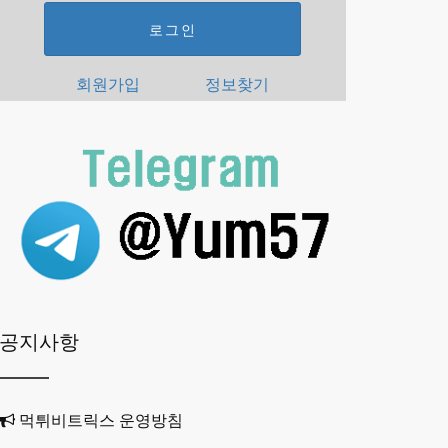
로그인
회원가입
정보찾기
공지사항
먹튀비트릭스 운영방침