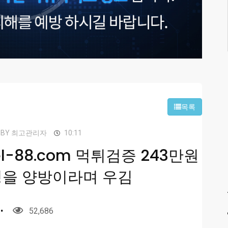
목록
BY
최고관리자
10:11
el-88.com 먹튀검증 243만원
팅을 양방이라며 우김
52,686