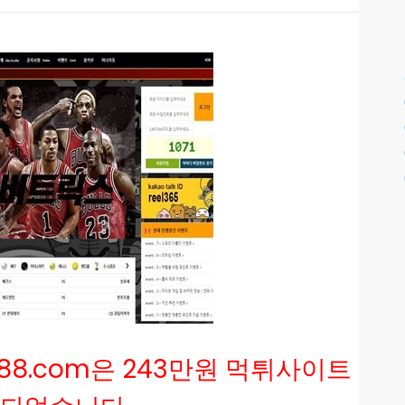
l-88.com은 243만원 먹튀사이트