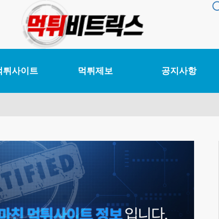
먹튀사이트
먹튀제보
공지사항