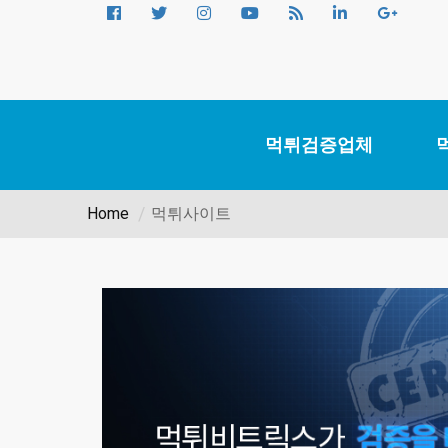
먹튀검증업체
Home
먹튀사이트