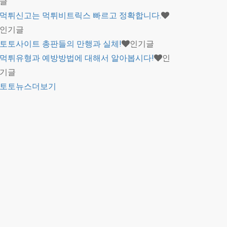
글
먹튀신고는 먹튀비트릭스 빠르고 정확합니다.
인기글
토토사이트 총판들의 만행과 실체!
인기글
먹튀유형과 예방방법에 대해서 알아봅시다!
인
기글
토토뉴스
더보기