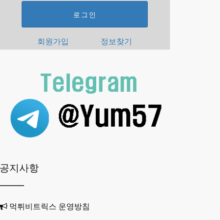
로그인
회원가입
정보찾기
공지사항
먹튀비트릭스 운영방침