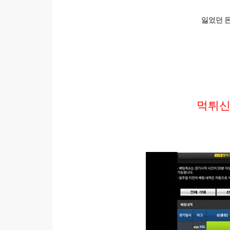
잃었던 
먹튀신