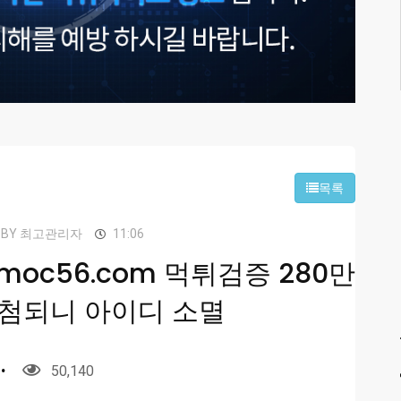
목록
BY
최고관리자
11:06
 moc56.com 먹튀검증 280만
당첨되니 아이디 소멸
50,140