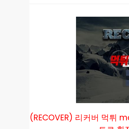
(RECOVER) 리커버 먹튀 