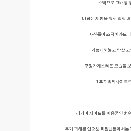
소액으로 고배당 
배팅에 제한을 둬서 일정 
자신들이 조금이라도 더
가능캐해놓고 막상 고
구멍가게스러운 모습을 보
100% 먹튀사이트
리커버 사이트를 이용중인 회
추가 피해를 입으신 회원님들께서는 