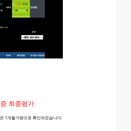
증 최종평가
은 1개월가량으로 확인되었습니다.