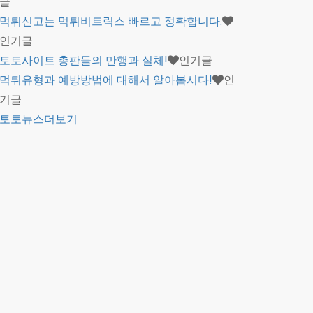
글
먹튀신고는 먹튀비트릭스 빠르고 정확합니다.
인기글
토토사이트 총판들의 만행과 실체!
인기글
먹튀유형과 예방방법에 대해서 알아봅시다!
인
기글
토토뉴스
더보기