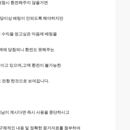
당첨시 환전해주지 않을거면
배당이상 배팅이 안되도록 해야하지만
 수익을 얻고싶은 마음에 배팅을
액에 당첨되니 환전도 못해주는
이고 있으며,고액 환전이 불가능한
로 전향 한것으로 보여집니다.
원님이 계시다면 즉시 사용을 중단하시고
구체적인 내용 및 정확한 증거자료를 첨부하여