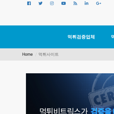
먹튀검증업체
Home
먹튀사이트