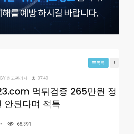
목록
BY
최고관리자
07:40
-123.com 먹튀검증 265만원 정
인 안된다며 적특
68,391