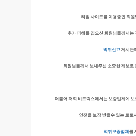
리얼 사이트를 이용중인 회원
추가 피해를 입으신 회원님들께서는 
먹튀신고
게시판에
회원님들께서 보내주신 소중한 제보로 
더불어 저희 비트릭스에서는 보증업체에 보
안전을 보장 받을수 있는 토
먹튀보증업체
를 