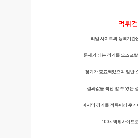
먹튀검
리얼 사이트의 등록기간은
문제가 되는 경기를 오즈포탈
경기가 종료되었으며 일반 
결과값을 확인 할 수 있는 
마지막 경기를 적특이라 우기
100% 먹튀사이트