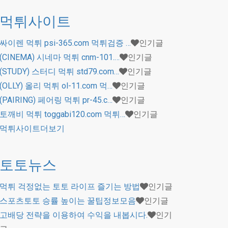
먹튀사이트
싸이렌 먹튀 psi-365.com 먹튀검증 …
인기글
(CINEMA) 시네마 먹튀 cnm-101.…
인기글
(STUDY) 스터디 먹튀 std79.com…
인기글
(OLLY) 올리 먹튀 ol-11.com 먹…
인기글
(PAIRING) 페어링 먹튀 pr-45.c…
인기글
토깨비 먹튀 toggabi120.com 먹튀…
인기글
먹튀사이트
더보기
토토뉴스
먹튀 걱정없는 토토 라이프 즐기는 방법
인기글
스포츠토토 승률 높이는 꿀팁정보모음
인기글
고배당 전략을 이용하여 수익을 내봅시다.
인기