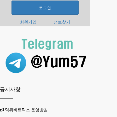
로그인
회원가입
정보찾기
공지사항
먹튀비트릭스 운영방침