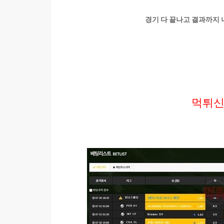
경기 다 끝나고 결과까지
먹튀신