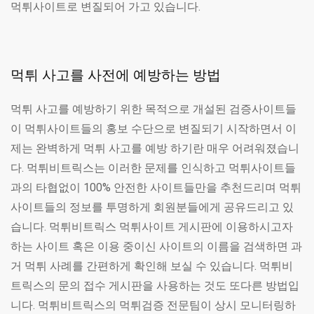
먹튀사이트로 변질되어 가고 있습니다.
먹튀 사고를 사전에 예방하는 방법
먹튀 사고를 예방하기 위한 목적으로 개설된 검증사이트들
이 먹튀사이트들의 홍보 수단으로 변질되기 시작하면서 이
제는 완벽하게 먹튀 사고를 예방 하기란 매우 어려워졌습니
다. 먹튀비트릭스는 이러한 문제를 인식하고 먹튀사이트들
과의 타협없이 100% 안전한 사이트들만을 추천드리며 먹튀
사이트들의 정보를 투명하게 회원분들에게 공유드리고 있
습니다. 먹튀비트릭스 먹튀사이트 게시판에 이용하시고자
하는 사이트 혹은 이용 중이신 사이트의 이름을 검색하면 과
거 먹튀 사례를 간편하게 확인해 보실 수 있습니다. 먹튀비
트릭스의 문의 접수 게시판을 사용하는 것도 또다른 방법입
니다. 먹튀비트릭스의 먹튀검증 전문팀이 상시 모니터링하