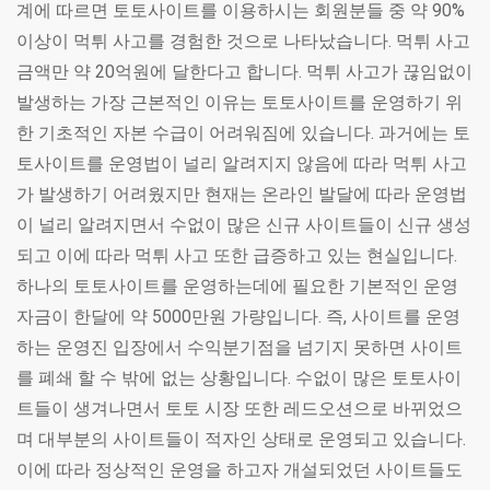
계에 따르면 토토사이트를 이용하시는 회원분들 중 약 90%
이상이 먹튀 사고를 경험한 것으로 나타났습니다. 먹튀 사고
금액만 약 20억원에 달한다고 합니다. 먹튀 사고가 끊임없이
발생하는 가장 근본적인 이유는 토토사이트를 운영하기 위
한 기초적인 자본 수급이 어려워짐에 있습니다. 과거에는 토
토사이트를 운영법이 널리 알려지지 않음에 따라 먹튀 사고
가 발생하기 어려웠지만 현재는 온라인 발달에 따라 운영법
이 널리 알려지면서 수없이 많은 신규 사이트들이 신규 생성
되고 이에 따라 먹튀 사고 또한 급증하고 있는 현실입니다.
하나의 토토사이트를 운영하는데에 필요한 기본적인 운영
자금이 한달에 약 5000만원 가량입니다. 즉, 사이트를 운영
하는 운영진 입장에서 수익분기점을 넘기지 못하면 사이트
를 폐쇄 할 수 밖에 없는 상황입니다. 수없이 많은 토토사이
트들이 생겨나면서 토토 시장 또한 레드오션으로 바뀌었으
며 대부분의 사이트들이 적자인 상태로 운영되고 있습니다.
이에 따라 정상적인 운영을 하고자 개설되었던 사이트들도