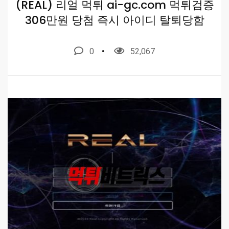
(REAL) 리얼 먹튀 ai-gc.com 먹튀검증
306만원 당첨 즉시 아이디 탈퇴당함
0
52,067