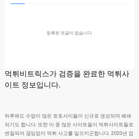
등록된 댓글이 없습니다.
먹튀비트릭스가 검증을 완료한 먹튀사
이트 정보입니다.
하루에도 수없이 많은 토토사이들이 신규로 생성되며 폐쇄
되기도 합니다. 또한 이 중 많은 사이트들이 먹튀사이트들로
변질되어 끊임없이 먹튀 사고를 일으키곤합니다. 2020년 집