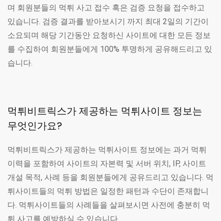
며 회원분들의 먹튀 사고 접수 혹은 검증 요청을 접수하고
있습니다. 검증 결과를 받아보시기 까지 최대 2일의 기간이
소요되며 해당 기간동안 요청하신 사이트에 대한 모든 정보
를 수집하여 회원분들에게 100% 투명하게 공유해드리고 있
습니다.
먹튀비트릭스가 제공하는 먹튀사이트 정보는
무엇인가요?
먹튀비트릭스가 제공하는 먹튀사이트 정보에는 과거 먹튀
이력을 포함하여 사이트의 자본력 및 서버 위치, IP, 사이트
개설 목적, 사례 등을 회원분들에게 공유드리고 있습니다. 먹
튀사이트들의 먹튀 방법은 일정한 패턴과 수단이 존재합니
다. 먹튀사이트들의 사례들을 살펴보시면 사전에 충분히 먹
튀 사고를 예방하실 수 있습니다.