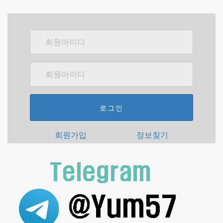
로그인
회원가입
정보찾기