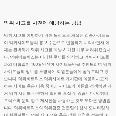
먹튀 사고를 사전에 예방하는 방법
먹튀 사고를 예방하기 위한 목적으로 개설된 검증사이트들
이 먹튀사이트들의 홍보 수단으로 변질되기 시작하면서 이
제는 완벽하게 먹튀 사고를 예방 하기란 매우 어려워졌습니
다. 먹튀비트릭스는 이러한 문제를 인식하고 먹튀사이트들
과의 타협없이 100% 안전한 사이트들만을 추천드리며 먹튀
사이트들의 정보를 투명하게 회원분들에게 공유드리고 있
습니다. 먹튀비트릭스 먹튀사이트 게시판에 이용하시고자
하는 사이트 혹은 이용 중이신 사이트의 이름을 검색하면 과
거 먹튀 사례를 간편하게 확인해 보실 수 있습니다. 먹튀비
트릭스의 문의 접수 게시판을 사용하는 것도 또다른 방법입
니다. 먹튀비트릭스의 먹튀검증 전문팀이 상시 모니터링하
며 회원분들의 먹튀 사고 접수 혹은 검증 요청을 접수하고