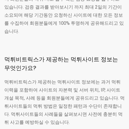
있습니다. 검증 결과를 받아보시기 까지 최대 2일의 기간이
소요되며 해당 기간동안 요청하신 사이트에 대한 모든 정보
를 수집하여 회원분들에게 100% 투명하게 공유해드리고 있
습니다.
먹튀비트릭스가 제공하는 먹튀사이트 정보는
무엇인가요?
먹튀비트릭스가 제공하는 먹튀사이트 정보에는 과거 먹튀
이력을 포함하여 사이트의 자본력 및 서버 위치, IP, 사이트
개설 목적, 사례 등을 회원분들에게 공유드리고 있습니다. 먹
튀사이트들의 먹튀 방법은 일정한 패턴과 수단이 존재합니
다. 먹튀사이트들의 사례들을 살펴보시면 사전에 충분히 먹
튀 사고를 예방하실 수 있습니다.