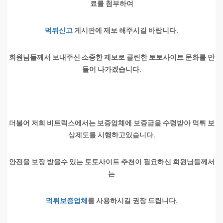
료를 첨부하여
먹튀신고
게시판에 제보 해주시길 바랍니다.
회원님들께서 보내주신 소중한 제보로 클린한 토토사이트 문화를 만
들어 나가겠습니다.
더불어 저희 비트릭스에서는 보증업체에 보증금을 수령받아 먹튀 보
상제도를 시행하고있습니다.
안전을 보장 받을수 있는 토토사이트 추천이 필요하신 회원님들께서
는
먹튀보증업체
를 사용하시길 권장 드립니다.