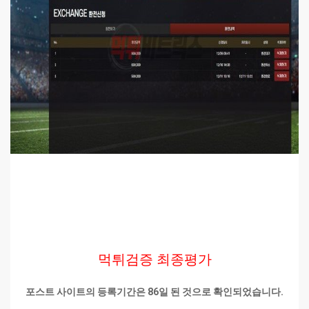
먹튀검증 최종평가
포스트 사이트의 등록기간은 86일 된 것으로 확인되었습니다.