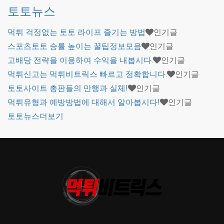
토토뉴스
먹튀 걱정없는 토토 라이프 즐기는 방법
인기글
스포츠토토 승률 높이는 꿀팁정보모음
인기글
고배당 전략을 이용하여 수익을 내봅시다.
인기글
먹튀신고는 먹튀비트릭스 빠르고 정확합니다.
인기글
토토사이트 총판들의 만행과 실체!
인기글
먹튀유형과 예방방법에 대해서 알아봅시다!
인기글
토토뉴스
더보기