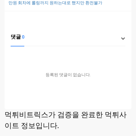
만원 회차에 롤링까지 원하는대로 했지만 환전불가
댓글
0
등록된 댓글이 없습니다.
먹튀비트릭스가 검증을 완료한 먹튀사
이트 정보입니다.