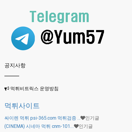
공지사항
먹튀비트릭스 운영방침
먹튀사이트
싸이렌 먹튀 psi-365.com 먹튀검증 …
인기글
(CINEMA) 시네마 먹튀 cnm-101.…
인기글