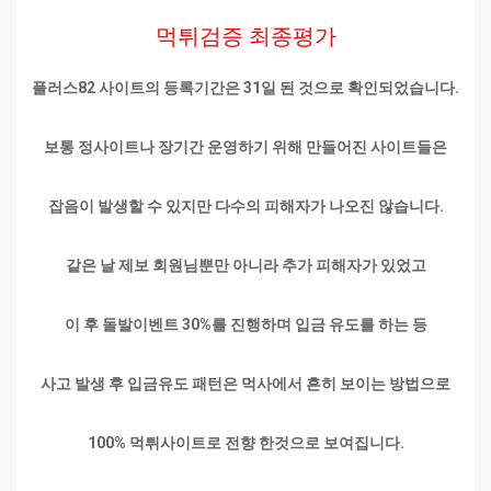
먹튀검증 최종평가
플러스82 사이트의 등록기간은 31일 된 것으로 확인되었습니다.
보통 정사이트나 장기간 운영하기 위해 만들어진 사이트들은
잡음이 발생할 수 있지만 다수의 피해자가 나오진 않습니다.
같은 날 제보 회원님뿐만 아니라 추가 피해자가 있었고
이 후 돌발이벤트 30%를 진행하며 입금 유도를 하는 등
사고 발생 후 입금유도 패턴은 먹사에서 흔히 보이는 방법으로
100% 먹튀사이트로 전향 한것으로 보여집니다.