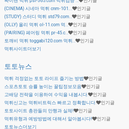
싸이렌 먹튀 psi-365.com 먹튀검증 …
인기글
(CINEMA) 시네마 먹튀 cnm-101.…
인기글
(STUDY) 스터디 먹튀 std79.com…
인기글
(OLLY) 올리 먹튀 ol-11.com 먹…
인기글
(PAIRING) 페어링 먹튀 pr-45.c…
인기글
토깨비 먹튀 toggabi120.com 먹튀…
인기글
먹튀사이트
더보기
토토뉴스
먹튀 걱정없는 토토 라이프 즐기는 방법
인기글
스포츠토토 승률 높이는 꿀팁정보모음
인기글
고배당 전략을 이용하여 수익을 내봅시다.
인기글
먹튀신고는 먹튀비트릭스 빠르고 정확합니다.
인기글
토토사이트 총판들의 만행과 실체!
인기글
먹튀유형과 예방방법에 대해서 알아봅시다!
인기글
토토뉴스
더보기