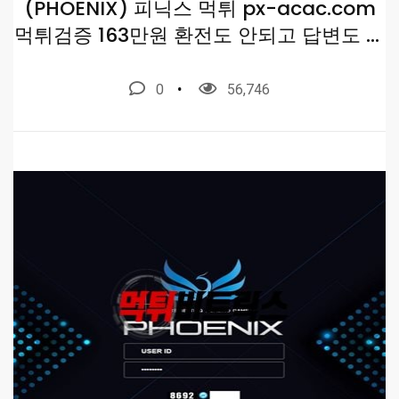
(PHOENIX) 피닉스 먹튀 px-acac.com
먹튀검증 163만원 환전도 안되고 답변도 없
는데 걱정하지 말라함
0
56,746