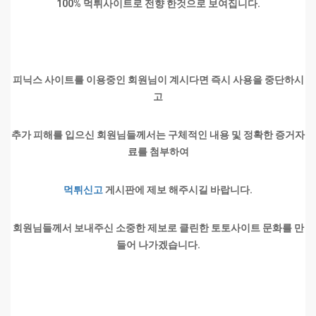
100% 먹튀사이트로 전향 한것으로 보여집니다.
피닉스 사이트를 이용중인 회원님이 계시다면 즉시 사용을 중단하시
고
추가 피해를 입으신 회원님들께서는 구체적인 내용 및 정확한 증거자
료를 첨부하여
먹튀신고
게시판에 제보 해주시길 바랍니다.
회원님들께서 보내주신 소중한 제보로 클린한 토토사이트 문화를 만
들어 나가겠습니다.