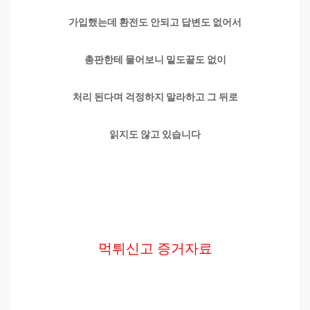
가입했는데 환전도 안되고 답변도 없어서
총판한테 물어보니 밑도끝도 없이
처리 된다며 걱정하지 말라하고 그 뒤로
읽지도 않고 있습니다
먹튀신고 증거자료