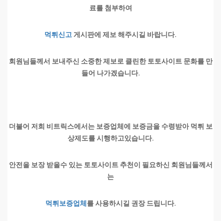
료를 첨부하여
먹튀신고
게시판에 제보 해주시길 바랍니다.
회원님들께서 보내주신 소중한 제보로 클린한 토토사이트 문화를 만
들어 나가겠습니다.
더불어 저희 비트릭스에서는 보증업체에 보증금을 수령받아 먹튀 보
상제도를 시행하고있습니다.
안전을 보장 받을수 있는 토토사이트 추천이 필요하신 회원님들께서
는
먹튀보증업체
를 사용하시길 권장 드립니다.