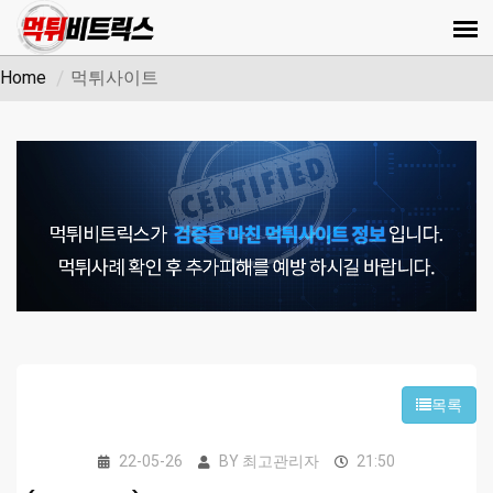
Home
먹튀사이트
목록
22-05-26
BY
최고관리자
21:50