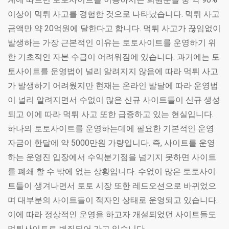
이상이 먹튀 사고를 경험한 것으로 나타났습니다. 먹튀 사고
금액만 약 20억원에 달한다고 합니다. 먹튀 사고가 끊임없이
발생하는 가장 근본적인 이유는 토토사이트를 운영하기 위
한 기초적인 자본 수급이 어려워짐에 있습니다. 과거에는 토
토사이트를 운영법이 널리 알려지지 않음에 따라 먹튀 사고
가 발생하기 어려웠지만 현재는 온라인 발달에 따라 운영법
이 널리 알려지면서 수없이 많은 신규 사이트들이 신규 생성
되고 이에 따라 먹튀 사고 또한 급증하고 있는 현실입니다.
하나의 토토사이트를 운영하는데에 필요한 기본적인 운영
자금이 한달에 약 5000만원 가량입니다. 즉, 사이트를 운영
하는 운영진 입장에서 수익분기점을 넘기지 못하면 사이트
를 폐쇄 할 수 밖에 없는 상황입니다. 수없이 많은 토토사이
트들이 생겨나면서 토토 시장 또한 레드오션으로 바뀌었으
며 대부분의 사이트들이 적자인 상태로 운영되고 있습니다.
이에 따라 정상적인 운영을 하고자 개설되었던 사이트들도
먹튀사이트로 변질되어 가고 있습니다.