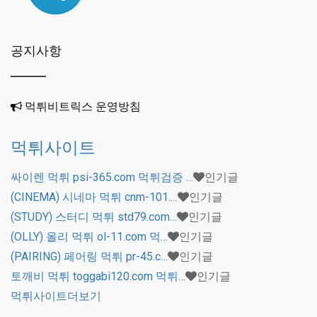
공지사항
먹튀비트릭스 운영방침
먹튀사이트
싸이렌 먹튀 psi-365.com 먹튀검증 …
인기글
(CINEMA) 시네마 먹튀 cnm-101.…
인기글
(STUDY) 스터디 먹튀 std79.com…
인기글
(OLLY) 올리 먹튀 ol-11.com 먹…
인기글
(PAIRING) 페어링 먹튀 pr-45.c…
인기글
토깨비 먹튀 toggabi120.com 먹튀…
인기글
먹튀사이트
더보기