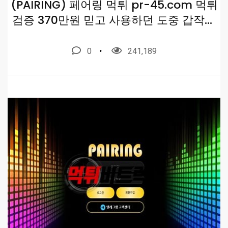
(PAIRING) 페어링 먹튀 pr-45.com 먹튀
검증 370만원 믿고 사용하던 도중 갑작스
테 탈퇴
0
241,189