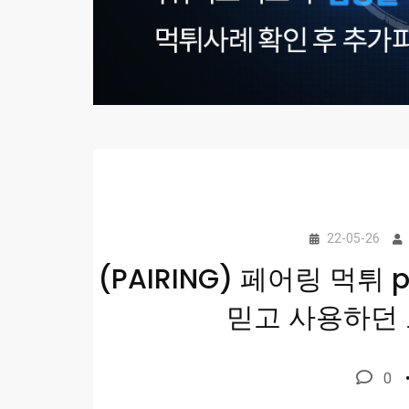
22-05-26
(PAIRING) 페어링 먹튀 
믿고 사용하던
0