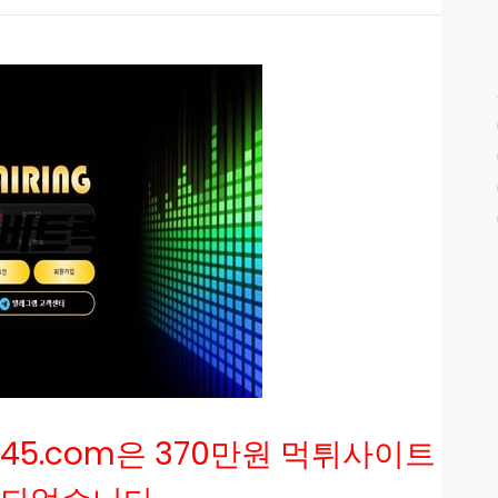
r-45.com은 370만원 먹튀사이트