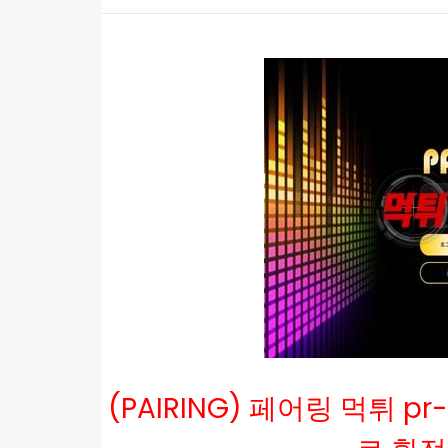
(PAIRING) 페어링 먹튀 p