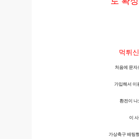
로 확
먹튀신
처음에 문자
가입해서 이
환전이 나
이 
가상축구 배팅