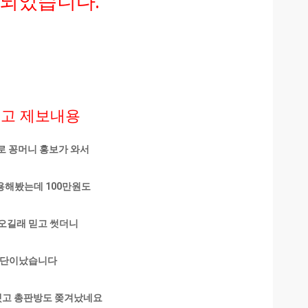
정되었습니다.
고 제보내용
로 꽁머니 홍보가 와서
용해봤는데 100만원도
오길래 믿고 썻더니
사단이났습니다
했고 총판방도 쫒겨났네요