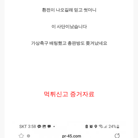
환전이 나오길래 믿고 썻더니
이 사단이났습니다
가상축구 배팅했고 총판방도 쫒겨났네요
먹튀신고 증거자료