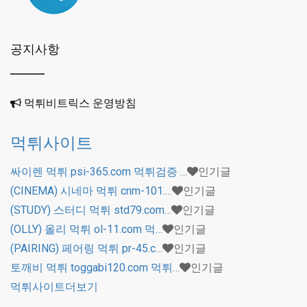
공지사항
먹튀비트릭스 운영방침
먹튀사이트
싸이렌 먹튀 psi-365.com 먹튀검증 …
인기글
(CINEMA) 시네마 먹튀 cnm-101.…
인기글
(STUDY) 스터디 먹튀 std79.com…
인기글
(OLLY) 올리 먹튀 ol-11.com 먹…
인기글
(PAIRING) 페어링 먹튀 pr-45.c…
인기글
토깨비 먹튀 toggabi120.com 먹튀…
인기글
먹튀사이트
더보기