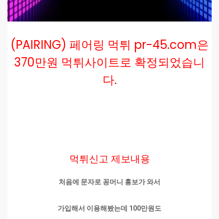
(PAIRING) 페어링 먹튀 pr-45.com은
370만원 먹튀사이트로 확정되었습니
다.
먹튀신고 제보내용
처음에 문자로 꽁머니 홍보가 와서
가입해서 이용해봤는데 100만원도