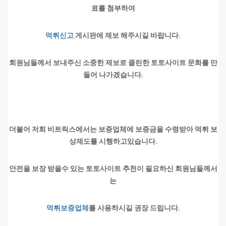
료를 첨부하여
먹튀신고
게시판에 제보 해주시길 바랍니다.
회원님들께서 보내주신 소중한 제보로 클린한 토토사이트 문화를 만
들어 나가겠습니다.
더불어 저희 비트릭스에서는 보증업체에 보증금을 수령받아 먹튀 보
상제도를 시행하고있습니다.
안전을 보장 받을수 있는 토토사이트 추천이 필요하신 회원님들께서
는
먹튀보증업체
를 사용하시길 권장 드립니다.