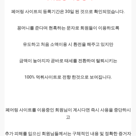
페어링 사이트의 등록기간은 30일 된 것으로 확인되었습니다.
꽁머니를 준다며 현혹하는 문자로 회원들이 이용하도록
유도하고 처음 소액이용 시 환전을 해주고 있지만
금액이 높아지자 곧바로 태세를 전환하여 탈퇴시키는
100% 먹튀사이트로 전향 한것으로 보여집니다.
페어링 사이트를 이용중인 회원님이 계시다면 즉시 사용을 중단하시
고
추가 피해를 입으신 회원님들께서는 구체적인 내용 및 정확한 증거자