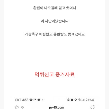
환전이 나오길래 믿고 썻더니
이 사단이났습니다
가상축구 배팅했고 총판방도 쫒겨났네요
먹튀신고 증거자료