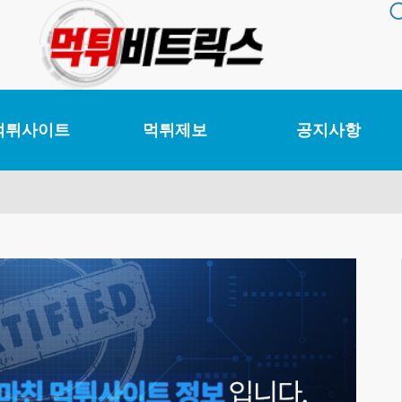
먹튀사이트
먹튀제보
공지사항