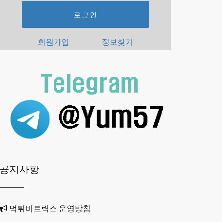
로그인
회원가입
정보찾기
공지사항
먹튀비트릭스 운영방침