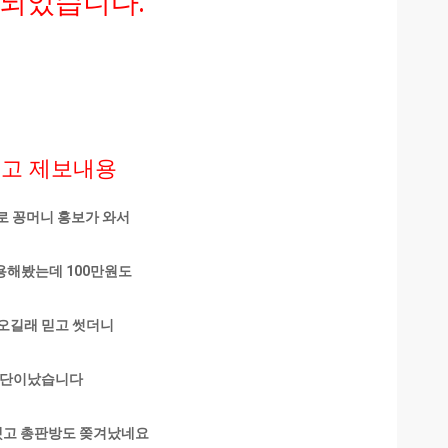
정되었습니다.
고 제보내용
로 꽁머니 홍보가 와서
용해봤는데 100만원도
오길래 믿고 썻더니
사단이났습니다
했고 총판방도 쫒겨났네요