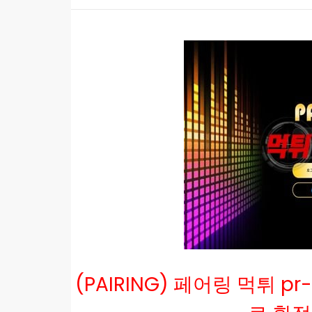
(PAIRING) 페어링 먹튀 p