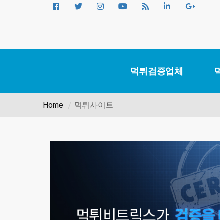
먹튀검증업체
Home
먹튀사이트