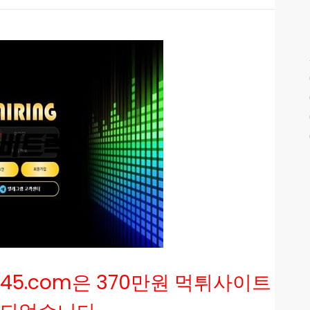
r-45.com은 370만원 먹튀사이트