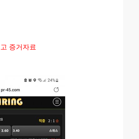
고 증거자료