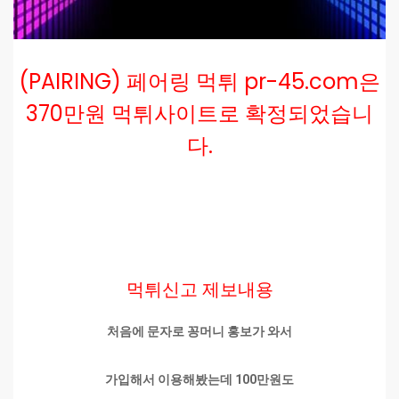
(PAIRING) 페어링 먹튀 pr-45.com은
370만원 먹튀사이트로 확정되었습니
다.
먹튀신고 제보내용
처음에 문자로 꽁머니 홍보가 와서
가입해서 이용해봤는데 100만원도