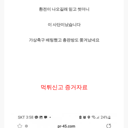
환전이 나오길래 믿고 썻더니
이 사단이났습니다
가상축구 배팅했고 총판방도 쫒겨났네요
먹튀신고 증거자료