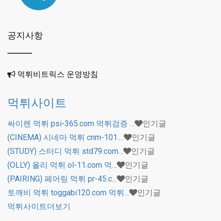
공지사항
먹튀비트릭스 운영방침
먹튀사이트
싸이렌 먹튀 psi-365.com 먹튀검증 …
인기글
(CINEMA) 시네마 먹튀 cnm-101.…
인기글
(STUDY) 스터디 먹튀 std79.com…
인기글
(OLLY) 올리 먹튀 ol-11.com 먹…
인기글
(PAIRING) 페어링 먹튀 pr-45.c…
인기글
토깨비 먹튀 toggabi120.com 먹튀…
인기글
먹튀사이트
더보기