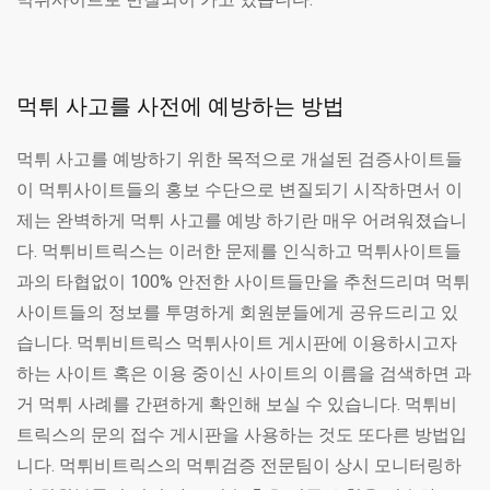
먹튀 사고를 사전에 예방하는 방법
먹튀 사고를 예방하기 위한 목적으로 개설된 검증사이트들
이 먹튀사이트들의 홍보 수단으로 변질되기 시작하면서 이
제는 완벽하게 먹튀 사고를 예방 하기란 매우 어려워졌습니
다. 먹튀비트릭스는 이러한 문제를 인식하고 먹튀사이트들
과의 타협없이 100% 안전한 사이트들만을 추천드리며 먹튀
사이트들의 정보를 투명하게 회원분들에게 공유드리고 있
습니다. 먹튀비트릭스 먹튀사이트 게시판에 이용하시고자
하는 사이트 혹은 이용 중이신 사이트의 이름을 검색하면 과
거 먹튀 사례를 간편하게 확인해 보실 수 있습니다. 먹튀비
트릭스의 문의 접수 게시판을 사용하는 것도 또다른 방법입
니다. 먹튀비트릭스의 먹튀검증 전문팀이 상시 모니터링하