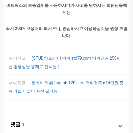
비트릭스의 보증업체를 사용하시다가 사고를 당하시는 회원님들에
게는
즉시 200% 보상처리 되시오니, 안심하시고 이용하실것을 권장 드립
니다.
이전글
(STUDY) 스터디 먹튀 std79.com 먹튀검증 250만
원 형평성을 핑계로 전액몰수
다음글
토깨비 먹튀 toggabi120.com 먹튀검증 614만원 종
목 가릴거 없이 환전 불가능
댓글
0