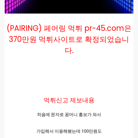
(PAIRING) 페어링 먹튀 pr-45.com은
370만원 먹튀사이트로 확정되었습니
다.
먹튀신고 제보내용
처음에 문자로 꽁머니 홍보가 와서
가입해서 이용해봤는데 100만원도