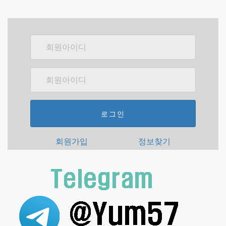
로그인
회원가입
정보찾기