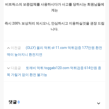
비트릭스의 보증업체를 사용하시다가 사고를 당하시는 회원님들에
게는
즉시 200% 보상처리 되시오니, 안심하시고 이용하실것을 권장 드립
니다.
이전글
(OLLY) 올리 먹튀 ol-11.com 먹튀검증 177만원 환전
액이 높아지니 환전지연
다음글
토깨비 먹튀 toggabi120.com 먹튀검증 614만원 종
목 가릴거 없이 환전 불가능
댓글
0