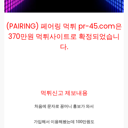
(PAIRING) 페어링 먹튀 pr-45.com은
370만원 먹튀사이트로 확정되었습니
다.
먹튀신고 제보내용
처음에 문자로 꽁머니 홍보가 와서
가입해서 이용해봤는데 100만원도