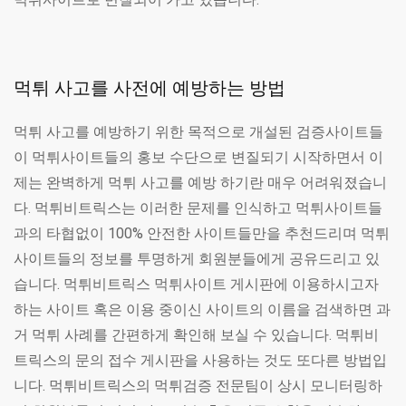
먹튀 사고를 사전에 예방하는 방법
먹튀 사고를 예방하기 위한 목적으로 개설된 검증사이트들
이 먹튀사이트들의 홍보 수단으로 변질되기 시작하면서 이
제는 완벽하게 먹튀 사고를 예방 하기란 매우 어려워졌습니
다. 먹튀비트릭스는 이러한 문제를 인식하고 먹튀사이트들
과의 타협없이 100% 안전한 사이트들만을 추천드리며 먹튀
사이트들의 정보를 투명하게 회원분들에게 공유드리고 있
습니다. 먹튀비트릭스 먹튀사이트 게시판에 이용하시고자
하는 사이트 혹은 이용 중이신 사이트의 이름을 검색하면 과
거 먹튀 사례를 간편하게 확인해 보실 수 있습니다. 먹튀비
트릭스의 문의 접수 게시판을 사용하는 것도 또다른 방법입
니다. 먹튀비트릭스의 먹튀검증 전문팀이 상시 모니터링하