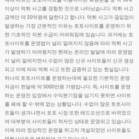
이상이 먹튀 사고를 경험한 것으로 나타났습니다. 먹튀 사고
금액만 약 20억원에 달한다고 합니다. 먹튀 사고가 끊임없이
발생하는 가장 근본적인 이유는 토토사이트를 운영하기 위
한 기초적인 자본 수급이 어려워짐에 있습니다. 과거에는 토
토사이트를 운영법이 널리 알려지지 않음에 따라 먹튀 사고
가 발생하기 어려웠지만 현재는 온라인 발달에 따라 운영법
이 널리 알려지면서 수없이 많은 신규 사이트들이 신규 생성
되고 이에 따라 먹튀 사고 또한 급증하고 있는 현실입니다.
하나의 토토사이트를 운영하는데에 필요한 기본적인 운영
자금이 한달에 약 5000만원 가량입니다. 즉, 사이트를 운영
하는 운영진 입장에서 수익분기점을 넘기지 못하면 사이트
를 폐쇄 할 수 밖에 없는 상황입니다. 수없이 많은 토토사이
트들이 생겨나면서 토토 시장 또한 레드오션으로 바뀌었으
며 대부분의 사이트들이 적자인 상태로 운영되고 있습니다.
이에 따라 정상적인 운영을 하고자 개설되었던 사이트들도
먹튀사이트로 변질되어 가고 있습니다.