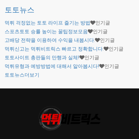
토토뉴스
먹튀 걱정없는 토토 라이프 즐기는 방법
인기글
스포츠토토 승률 높이는 꿀팁정보모음
인기글
고배당 전략을 이용하여 수익을 내봅시다.
인기글
먹튀신고는 먹튀비트릭스 빠르고 정확합니다.
인기글
토토사이트 총판들의 만행과 실체!
인기글
먹튀유형과 예방방법에 대해서 알아봅시다!
인기글
토토뉴스
더보기