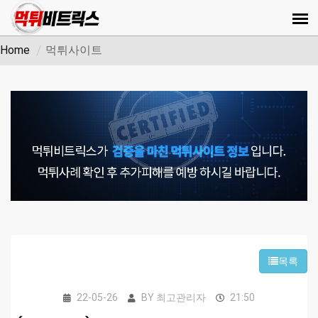
Home
먹튀사이트
목록
22-05-26
BY
최고관리자
21:50