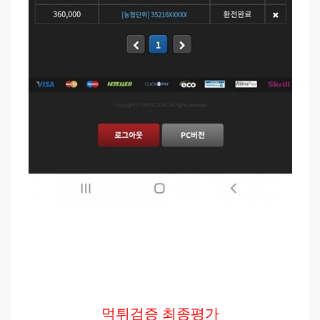
먹튀검증 최종평가