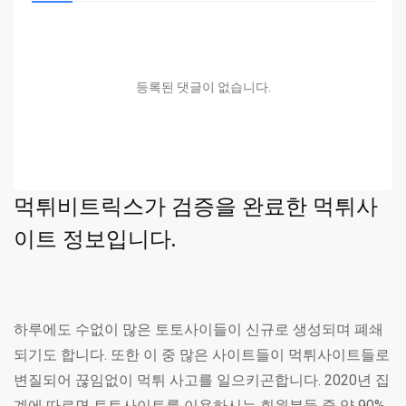
등록된 댓글이 없습니다.
먹튀비트릭스가 검증을 완료한 먹튀사
이트 정보입니다.
하루에도 수없이 많은 토토사이들이 신규로 생성되며 폐쇄
되기도 합니다. 또한 이 중 많은 사이트들이 먹튀사이트들로
변질되어 끊임없이 먹튀 사고를 일으키곤합니다. 2020년 집
계에 따르면 토토사이트를 이용하시는 회원분들 중 약 90%