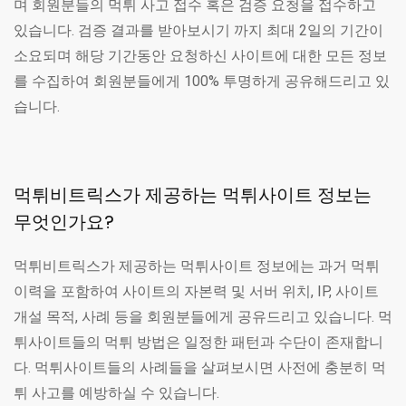
며 회원분들의 먹튀 사고 접수 혹은 검증 요청을 접수하고
있습니다. 검증 결과를 받아보시기 까지 최대 2일의 기간이
소요되며 해당 기간동안 요청하신 사이트에 대한 모든 정보
를 수집하여 회원분들에게 100% 투명하게 공유해드리고 있
습니다.
먹튀비트릭스가 제공하는 먹튀사이트 정보는
무엇인가요?
먹튀비트릭스가 제공하는 먹튀사이트 정보에는 과거 먹튀
이력을 포함하여 사이트의 자본력 및 서버 위치, IP, 사이트
개설 목적, 사례 등을 회원분들에게 공유드리고 있습니다. 먹
튀사이트들의 먹튀 방법은 일정한 패턴과 수단이 존재합니
다. 먹튀사이트들의 사례들을 살펴보시면 사전에 충분히 먹
튀 사고를 예방하실 수 있습니다.