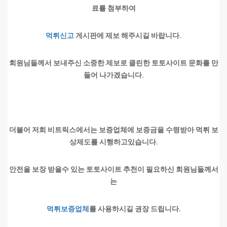
료를 첨부하여
먹튀신고
게시판에 제보 해주시길 바랍니다.
회원님들께서 보내주신 소중한 제보로 클린한 토토사이트 문화를 만
들어 나가겠습니다.
더불어 저희 비트릭스에서는 보증업체에 보증금을 수령받아 먹튀 보
상제도를 시행하고있습니다.
안전을 보장 받을수 있는 토토사이트 추천이 필요하신 회원님들께서
는
먹튀보증업체
를 사용하시길 권장 드립니다.