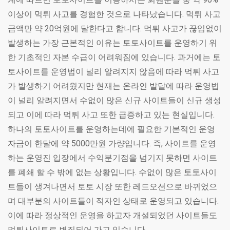
이상이 먹튀 사고를 경험한 것으로 나타났습니다. 먹튀 사고
금액만 약 20억원에 달한다고 합니다. 먹튀 사고가 끊임없이
발생하는 가장 근본적인 이유는 토토사이트를 운영하기 위
한 기초적인 자본 수급이 어려워짐에 있습니다. 과거에는 토
토사이트를 운영법이 널리 알려지지 않음에 따라 먹튀 사고
가 발생하기 어려웠지만 현재는 온라인 발달에 따라 운영법
이 널리 알려지면서 수없이 많은 신규 사이트들이 신규 생성
되고 이에 따라 먹튀 사고 또한 급증하고 있는 현실입니다.
하나의 토토사이트를 운영하는데에 필요한 기본적인 운영
자금이 한달에 약 5000만원 가량입니다. 즉, 사이트를 운영
하는 운영진 입장에서 수익분기점을 넘기지 못하면 사이트
를 폐쇄 할 수 밖에 없는 상황입니다. 수없이 많은 토토사이
트들이 생겨나면서 토토 시장 또한 레드오션으로 바뀌었으
며 대부분의 사이트들이 적자인 상태로 운영되고 있습니다.
이에 따라 정상적인 운영을 하고자 개설되었던 사이트들도
먹튀사이트로 변질되어 가고 있습니다.