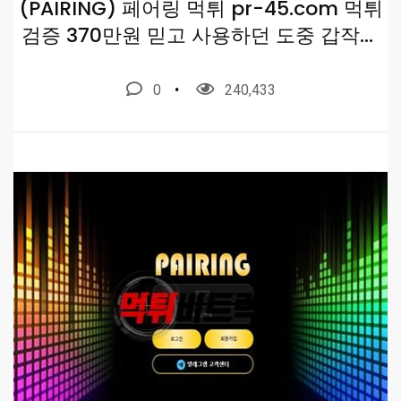
(PAIRING) 페어링 먹튀 pr-45.com 먹튀
검증 370만원 믿고 사용하던 도중 갑작스
테 탈퇴
0
240,433