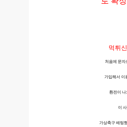
로 확
먹튀신
처음에 문자
가입해서 이
환전이 나
이 
가상축구 배팅