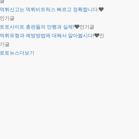
글
먹튀신고는 먹튀비트릭스 빠르고 정확합니다.
인기글
토토사이트 총판들의 만행과 실체!
인기글
먹튀유형과 예방방법에 대해서 알아봅시다!
인
기글
토토뉴스
더보기