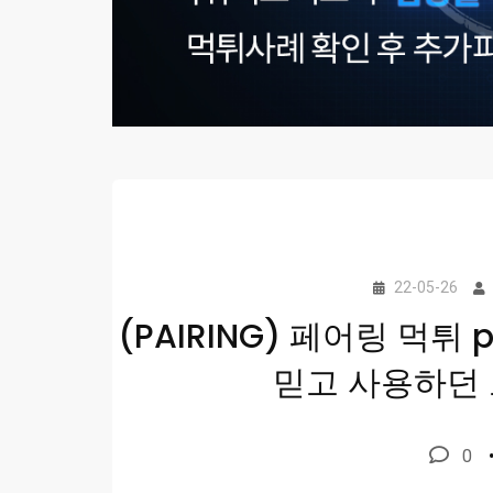
22-05-26
(PAIRING) 페어링 먹튀 
믿고 사용하던
0