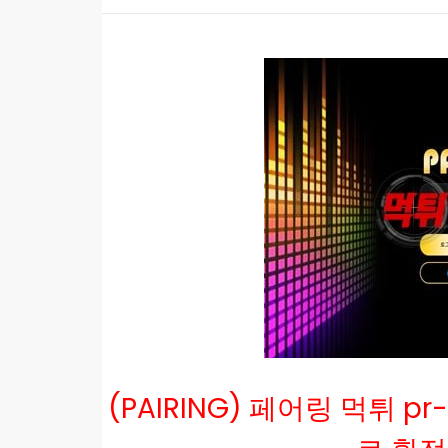
(PAIRING) 페어링 먹튀 p