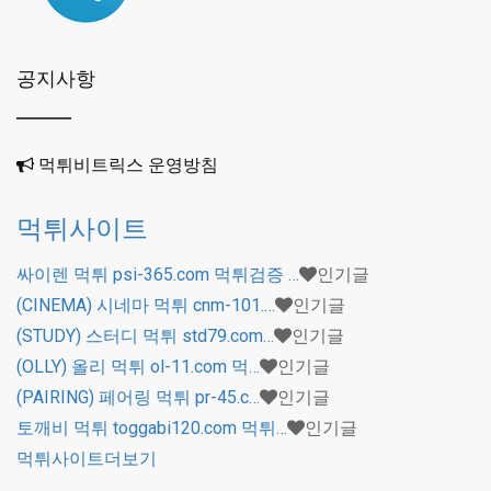
공지사항
먹튀비트릭스 운영방침
먹튀사이트
싸이렌 먹튀 psi-365.com 먹튀검증 …
인기글
(CINEMA) 시네마 먹튀 cnm-101.…
인기글
(STUDY) 스터디 먹튀 std79.com…
인기글
(OLLY) 올리 먹튀 ol-11.com 먹…
인기글
(PAIRING) 페어링 먹튀 pr-45.c…
인기글
토깨비 먹튀 toggabi120.com 먹튀…
인기글
먹튀사이트
더보기