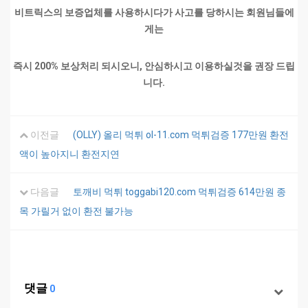
비트릭스의 보증업체를 사용하시다가 사고를 당하시는 회원님들에
게는
즉시 200% 보상처리 되시오니, 안심하시고 이용하실것을 권장 드립
니다.
이전글
(OLLY) 올리 먹튀 ol-11.com 먹튀검증 177만원 환전
액이 높아지니 환전지연
다음글
토깨비 먹튀 toggabi120.com 먹튀검증 614만원 종
목 가릴거 없이 환전 불가능
댓글
0