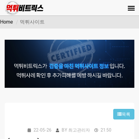
Home
먹튀사이트
목록
22-05-26
BY
최고관리자
21:50