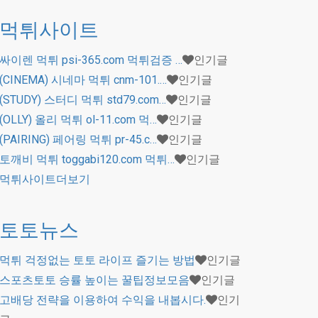
먹튀사이트
싸이렌 먹튀 psi-365.com 먹튀검증 …
인기글
(CINEMA) 시네마 먹튀 cnm-101.…
인기글
(STUDY) 스터디 먹튀 std79.com…
인기글
(OLLY) 올리 먹튀 ol-11.com 먹…
인기글
(PAIRING) 페어링 먹튀 pr-45.c…
인기글
토깨비 먹튀 toggabi120.com 먹튀…
인기글
먹튀사이트
더보기
토토뉴스
먹튀 걱정없는 토토 라이프 즐기는 방법
인기글
스포츠토토 승률 높이는 꿀팁정보모음
인기글
고배당 전략을 이용하여 수익을 내봅시다.
인기