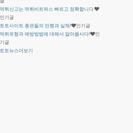
글
먹튀신고는 먹튀비트릭스 빠르고 정확합니다.
인기글
토토사이트 총판들의 만행과 실체!
인기글
먹튀유형과 예방방법에 대해서 알아봅시다!
인
기글
토토뉴스
더보기