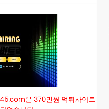
r-45.com은 370만원 먹튀사이트