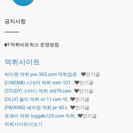
공지사항
먹튀비트릭스 운영방침
먹튀사이트
싸이렌 먹튀 psi-365.com 먹튀검증 …
인기글
(CINEMA) 시네마 먹튀 cnm-101.…
인기글
(STUDY) 스터디 먹튀 std79.com…
인기글
(OLLY) 올리 먹튀 ol-11.com 먹…
인기글
(PAIRING) 페어링 먹튀 pr-45.c…
인기글
토깨비 먹튀 toggabi120.com 먹튀…
인기글
먹튀사이트
더보기