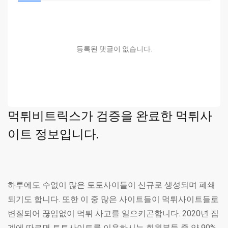
등록된 댓글이 없습니다.
먹튀비트릭스가 검증을 완료한 먹튀사
이트 정보입니다.
하루에도 수없이 많은 토토사이들이 신규로 생성되며 폐쇄
되기도 합니다. 또한 이 중 많은 사이트들이 먹튀사이트들로
변질되어 끊임없이 먹튀 사고를 일으키곤합니다. 2020년 집
계에 따르면 토토사이트를 이용하시는 회원분들 중 약 90%