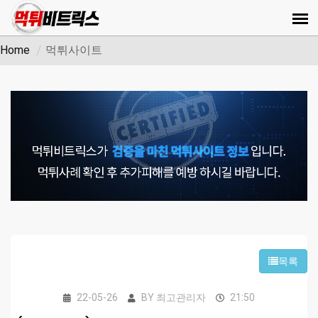
Home
먹튀사이트
목록
22-05-26
BY
최고관리자
21:50