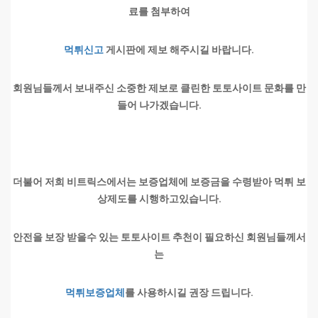
료를 첨부하여
먹튀신고
게시판에 제보 해주시길 바랍니다.
회원님들께서 보내주신 소중한 제보로 클린한 토토사이트 문화를 만
들어 나가겠습니다.
더불어 저희 비트릭스에서는 보증업체에 보증금을 수령받아 먹튀 보
상제도를 시행하고있습니다.
안전을 보장 받을수 있는 토토사이트 추천이 필요하신 회원님들께서
는
먹튀보증업체
를 사용하시길 권장 드립니다.