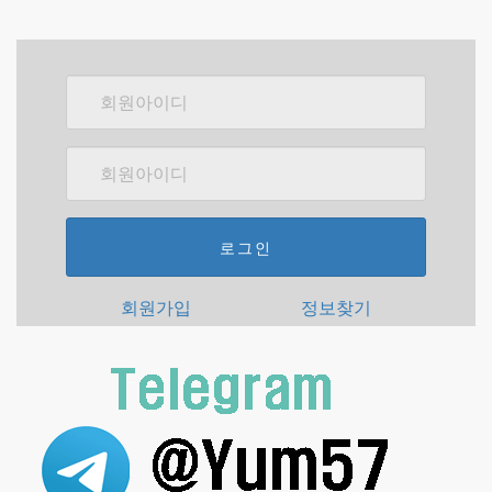
로그인
회원가입
정보찾기