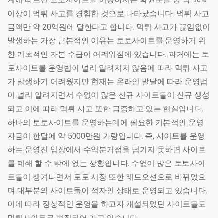
이상이 먹튀 사고를 경험한 것으로 나타났습니다. 먹튀 사고
금액만 약 20억원에 달한다고 합니다. 먹튀 사고가 끊임없이
발생하는 가장 근본적인 이유는 토토사이트를 운영하기 위
한 기초적인 자본 수급이 어려워짐에 있습니다. 과거에는 토
토사이트를 운영법이 널리 알려지지 않음에 따라 먹튀 사고
가 발생하기 어려웠지만 현재는 온라인 발달에 따라 운영법
이 널리 알려지면서 수없이 많은 신규 사이트들이 신규 생성
되고 이에 따라 먹튀 사고 또한 급증하고 있는 현실입니다.
하나의 토토사이트를 운영하는데에 필요한 기본적인 운영
자금이 한달에 약 5000만원 가량입니다. 즉, 사이트를 운영
하는 운영진 입장에서 수익분기점을 넘기지 못하면 사이트
를 폐쇄 할 수 밖에 없는 상황입니다. 수없이 많은 토토사이
트들이 생겨나면서 토토 시장 또한 레드오션으로 바뀌었으
며 대부분의 사이트들이 적자인 상태로 운영되고 있습니다.
이에 따라 정상적인 운영을 하고자 개설되었던 사이트들도
먹튀사이트로 변질되어 가고 있습니다.